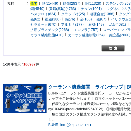
素材
全て
鉄(25449)
鋳鉄(2837)
鋼(11328)
ステンレス(2636
銅(4540)
黄銅(真鍮)(4763)
チタン(1901)
マグネシウム(87
ハステロイ(624)
クラッド材(25)
超硬合金(1388)
タングス
鉛(62)
亜鉛(380)
錫(76)
金(106)
銀(67)
イリジウム(6
セラミック(670)
アルミナ(177)
石材(149)
ゴム(4081)
汎用プラスチック(2268)
エンプラ(1757)
スーパーエンプラ(1
ガラス繊維樹脂(410)
カーボン繊維樹脂(254)
組立品(2600)
1-10
件表示 /
106987
件
クーラント濾過装置 ラインナップ | BU
BUNRIはクーラント濾過装置専門メーカーだから
ナップをご紹介いたします！ ◎マグネットセパレー
代表的なクーラント濾過装置の一つ。構造などを見直した新モデルで
ny/103490/product/detail/254012/
独自設計のタンク構造でタンク清掃頻度を削減。マ
し...
BUNRI Inc. (タイ バンコク)