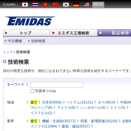
Country：
World
中古機械
技術検索
技術検索
トップ
>
技術検索
自社の得意な技術や、他社にはまねできない特異な技術を紹介するコーナーです
キーワード
写真有りのみ
地域
全て
日本(83006)
ベトナム(18151)
タイ(4914)
中国(60
マレーシア(8)
アメリカ(8)
シンガポール(4)
ドイツ(3)
イスラエル(1)
業界
全て
機械・生産財(30172)
弱電・家電関連(26100)
自動車
インフラ(11069)
建築・建設(6537)