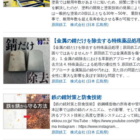
塗装では耐用年数があまりに短いため、頻繁に塗り
を解決したのが、塗料の開発と塗装技術の発展によ
は一般的な塗装の3倍以上となる30年～50年。 
事で、耐用年数を超え長寿命化させる事が可能です。 HP：http
原田鉄工 株式会社 (日本 広島県)
【金属の錆だけを除去する特殊薬品処
【金属の錆だけを除去する特殊薬品処理｜原田鉄工
困りではありませんか？ 原田鉄工では金属表面を傷
次』 1. 金属の錆除去における革新的アプローチ 2.
去方法 4. 特殊薬品による処理の優位性 5. 原田鉄工
アプローチ 金属製品の錆や汚れは、見た目の問題だ
全性に重大な影響を及ぼす深刻な問題です。...
原田鉄工 株式会社 (日本 広島県)
鉄の錆対策と防食技術
【鉄の錆対策と防食技術】 鉄鋼構造物の所有者や
本記事では鉄の錆のメカニズム、その影響、そして
誇るブラスト技術と高度な塗装システムによって錆は長期的に
ekkou.co.jp/ YouTube：https://www.youtube.com/@ha
ma Instagram：https://www.instagram....
原田鉄工 株式会社 (日本 広島県)