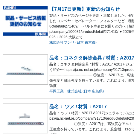
【7月17日更新】更新のお知らせ
製品・サービスのページを更新・追加しました。ぜひご
したコンベヤ・セパレーター・フィルターなど 種類と選び方 https
uct/detail/271409/ ・ベルト寿命にお困りの方へ | 短
p/company/100081/product/detail/271
026・2026 大阪どて...
株式会社ブンリ (日本 東京都)
品名：コネクタ解除金具 / 材質：A201
品名：コネクタ解除金具 / 材質：A2017 A2017
く紹介〜 https://ja.nc-net.or.jp/company/91713/product
------------------------------------
張強度と耐圧強度を持っています。これにより、航
強度...
平岡工業 株式会社 (日本 広島県)
品名： ツメ / 材質：A2017
品名： ツメ / 材質：A2017 A2017(ジュラルミ
ps://ja.nc-net.or.jp/company/91713/product/detail/2391
-------------------- ①強度： A2017
圧強度を持っています。これにより、航空機、ロケ