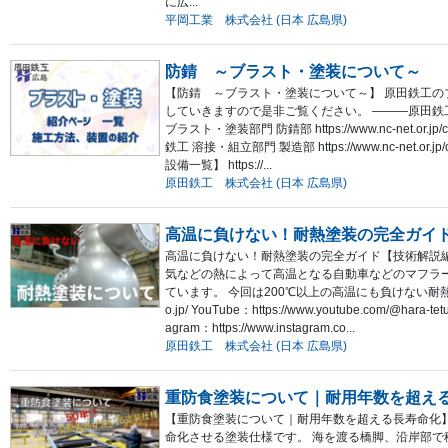
に広...
平岡工業 株式会社 (日本 広島県)
防錆 ～ブラスト・塗装について～
【防錆 ～ブラスト・塗装について～】 原田鉄工の
していきますので是非ご覧ください。 ―――原田鉄
ブラスト・塗装部門 防錆部 https://www.nc-net.or.jp/c
鉄工 溶接・組立部門 製造部 https://www.nc-net.or.jp/c
設備一覧】 https://...
原田鉄工 株式会社 (日本 広島県)
高温に負けない！耐熱塗装の完全ガイ
高温に負けない！耐熱塗装の完全ガイド【技術解説編
気などの熱によって高温となる自動車などのマフラ
ています。 今回は200℃以上の高温にも負けない耐熱塗料につい
o.jp/ YouTube：https://www.youtube.com/@hara-tetu
agram：https://www.instagram.co...
原田鉄工 株式会社 (日本 広島県)
重防食塗装について｜耐用年数を超え
【重防食塗装について｜耐用年数を超える長寿命化
命化させる塗装仕様です。 海を渡る橋脚、沿岸部