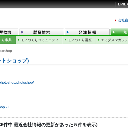
EMID
会社
くり事典
モノづくりコミュニティ
モノづくり講座
エミダスマガジ
otoshop
ビフォトショップ)
/photoshop/photoshop/
op 7.0
 (全136件中 最近会社情報の更新があった５件を表示)