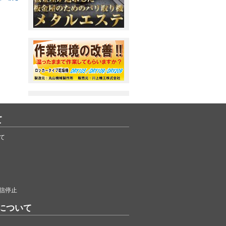
て
て
信停止
について