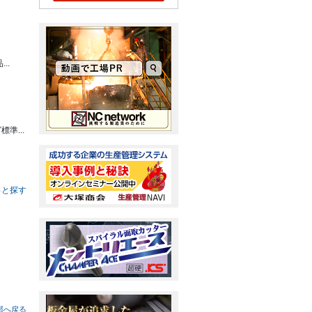
..
準...
もっと探す
部へ戻る