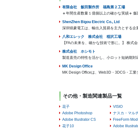
有限会社 飯田製作所 福島第２工場
🔹年間生産数量１億個以上の確かな実績🔹 
ShenZhen Bigou Electric Co., Ltd
深圳镁豪電工は、輸出入貿易を主力とする企業
八和エレック 株式会社 稲沢工場
【FAの未来を、確かな技術で形に。】 株式会
株式会社 ホシモト
製造直売の特性を活かし、小ロット短納期対応
MK Design Office
MK Design Officeは、Web3D・3
その他・製造関連製品一覧
花子
VISIO
Adobe Photoshop
ナスカ・マル
Adobe Illustrator CS
FreeForm Mode
花子10
Adobe Illustrat