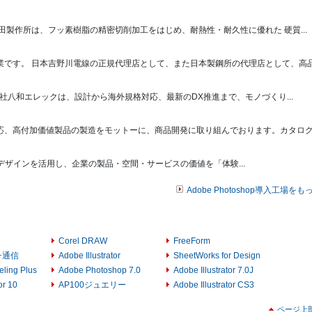
飯田製作所は、フッ素樹脂の精密切削加工をはじめ、耐熱性・耐久性に優れた 硬質...
です。 日本吉野川電線の正規代理店として、また日本製鋼所の代理店として、高品.
社八和エレックは、設計から海外規格対応、最新のDX推進まで、モノづくり...
、高付加価値製品の製造をモットーに、商品開発に取り組んでおります。カタログ標
DCG・工業デザインを活用し、企業の製品・空間・サービスの価値を「体験...
Adobe Photoshop導入工場を
Corel DRAW
FreeForm
チ通信
Adobe Illustrator
SheetWorks for Design
ling Plus
Adobe Photoshop 7.0
Adobe Illustrator 7.0J
or 10
AP100ジュエリー
Adobe Illustrator CS3
ページ上