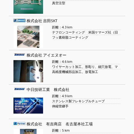
真空注型
株式会社 吉田SKT
距離：4.3 km
テフロンコーティング 米国ケマーズ社（旧
フッ素樹脂コーティング
株式会社 アイエヌオー
距離：4.6 km
ワイヤーカット加工、形彫り、細穴放電、マ
高精度機械部品加工、放電加工
中日技研工業 株式会社
距離：4.9 km
ステンレス製フレキシブルチューブ
伸縮管継手
株式会社 有吉商店 名古屋本社工場
距離：5 km