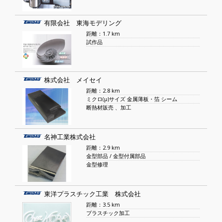
有限会社 東海モデリング
距離：1.7 km
試作品
株式会社 メイセイ
距離：2.8 km
ミクロ(μ)サイズ 金属薄板・箔 シーム
断熱材販売 、加工
名神工業株式会社
距離：2.9 km
金型部品 / 金型付属部品
金型修理
東洋プラスチック工業 株式会社
距離：3.5 km
プラスチック加工