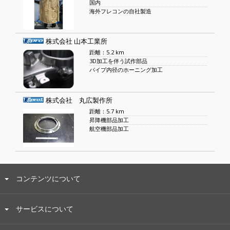
国内
海外フレコンの自社製造
株式会社 山本工業所
距離：5.2 km
3D加工を伴う試作部品
パイプ内径のホーニング加工
株式会社 丸広製作所
距離：5.7 km
昇降機部品加工
航空機部品加工
コンテンツについて
サービスについて