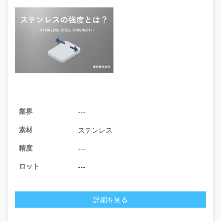
業界
---
素材
ステンレス
精度
---
ロット
---
詳細を見る