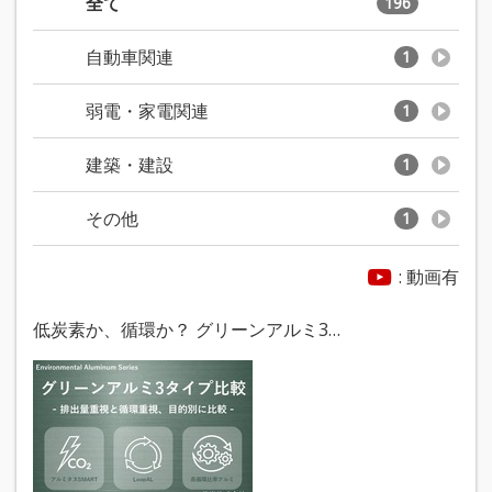
全て
196
自動車関連
1
弱電・家電関連
1
建築・建設
1
その他
1
: 動画有
低炭素か、循環か？ グリーンアルミ3…