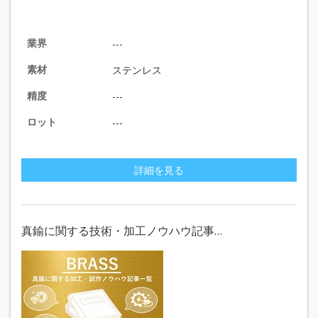
業界
---
素材
ステンレス
精度
---
ロット
---
詳細を見る
真鍮に関する技術・加工ノウハウ記事…