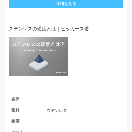
詳細を見る
ステンレスの硬度とは｜ビッカース硬…
業界
---
素材
ステンレス
精度
---
ロット