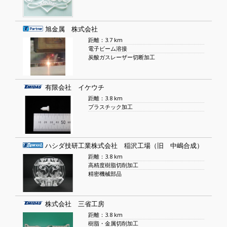
旭金属 株式会社
距離：3.7 km
電子ビーム溶接
炭酸ガスレーザー切断加工
有限会社 イケウチ
距離：3.8 km
プラスチック加工
ハシダ技研工業株式会社 稲沢工場（旧 中嶋合成）
距離：3.8 km
高精度樹脂切削加工
精密機械部品
株式会社 三省工房
距離：3.8 km
樹脂・金属切削加工