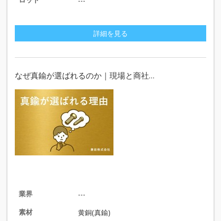
---
詳細を見る
なぜ真鍮が選ばれるのか｜現場と商社…
業界
---
素材
黄銅(真鍮)