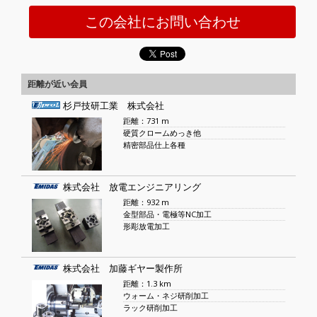
この会社にお問い合わせ
距離が近い会員
杉戸技研工業 株式会社
距離：731 m
硬質クロームめっき他
精密部品仕上各種
株式会社 放電エンジニアリング
距離：932 m
金型部品・電極等NC加工
形彫放電加工
株式会社 加藤ギヤー製作所
距離：1.3 km
ウォーム・ネジ研削加工
ラック研削加工