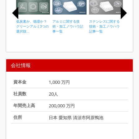
低炭素か、循環か？
アルミに関する技
ステンレスに関する
真鍮に関
グリーンアルミ3つの
術・加工ノウハウ記
技術・加工ノウハウ
加工ノウ
選択肢...
事一覧
記事一覧
覧
I
t
会社情報
e
m
1
資本金
1,000 万円
o
社員数
20人
f
2
年間売上高
200,000 万円
0
住所
日本 愛知県 清須市阿原鴨池