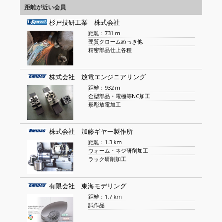
距離が近い会員
杉戸技研工業 株式会社
距離：731 m
硬質クロームめっき他
精密部品仕上各種
株式会社 放電エンジニアリング
距離：932 m
金型部品・電極等NC加工
形彫放電加工
株式会社 加藤ギヤー製作所
距離：1.3 km
ウォーム・ネジ研削加工
ラック研削加工
有限会社 東海モデリング
距離：1.7 km
試作品