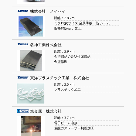
株式会社 メイセイ
距離：2.8 km
ミクロ(μ)サイズ 金属薄板・箔 シーム
断熱材販売 、加工
名神工業株式会社
距離：2.9 km
金型部品 / 金型付属部品
金型修理
東洋プラスチック工業 株式会社
距離：3.5 km
プラスチック加工
旭金属 株式会社
距離：3.7 km
電子ビーム溶接
炭酸ガスレーザー切断加工