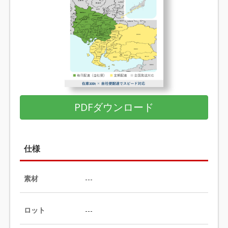
PDFダウンロード
仕様
素材
---
ロット
---