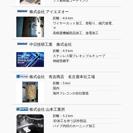
フッ素樹脂コーティング
株式会社 アイエヌオー
距離：4.6 km
ワイヤーカット加工、形彫り、細穴放電、
マ
高精度機械部品加工、放電加工
中日技研工業 株式会社
距離：4.9 km
ステンレス製フレキシブルチューブ
伸縮管継手
株式会社 有吉商店 名古屋本社工場
距離：5 km
国内
海外フレコンの自社製造
株式会社 山本工業所
距離：5.2 km
3D加工を伴う試作部品
パイプ内径のホーニング加工