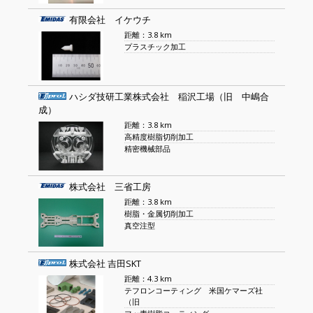
有限会社 イケウチ
距離：3.8 km
プラスチック加工
ハシダ技研工業株式会社 稲沢工場（旧 中嶋合
成）
距離：3.8 km
高精度樹脂切削加工
精密機械部品
株式会社 三省工房
距離：3.8 km
樹脂・金属切削加工
真空注型
株式会社 吉田SKT
距離：4.3 km
テフロンコーティング 米国ケマーズ社
（旧