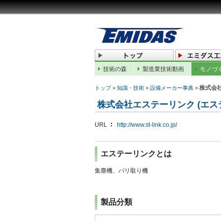
技術の森
製造業技術動画
モノづ
株式会
トップ
>
知識・技術
>
設備メーカー事典
>
株式会社エステーリンク (エス
URL
http://www.st-link.co.jp/
エステーリンクとは
集塵機、バリ取り機
製品分類