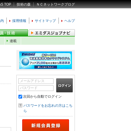
AS TOP
技術の森
ＮＣネットワークブログ
案内
採用情報
サイトマップ
ヘルプ
ン
連載
メールアドレス
パスワード
次回から自動でログイン
パスワードをお忘れの方はこち
ら