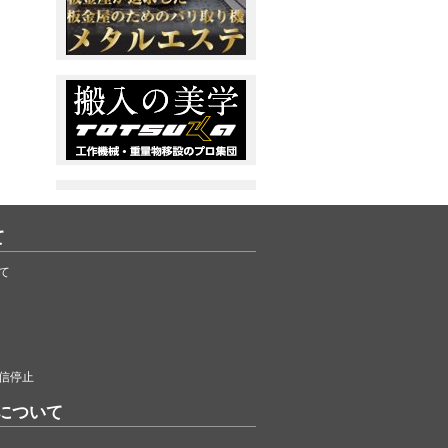
て
て
信停止
について