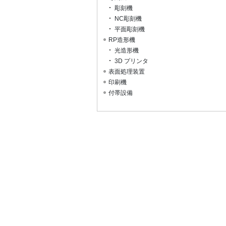
彫刻機
NC彫刻機
平面彫刻機
RP造形機
光造形機
3D プリンタ
表面処理装置
印刷機
付帯設備