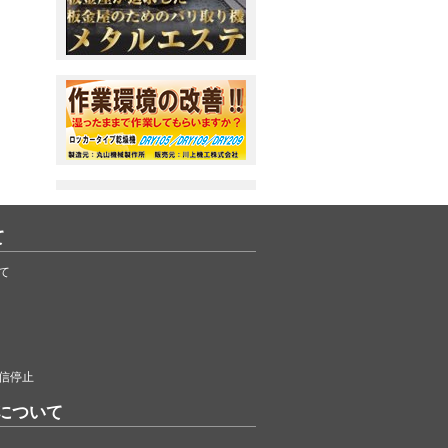
て
て
信停止
について