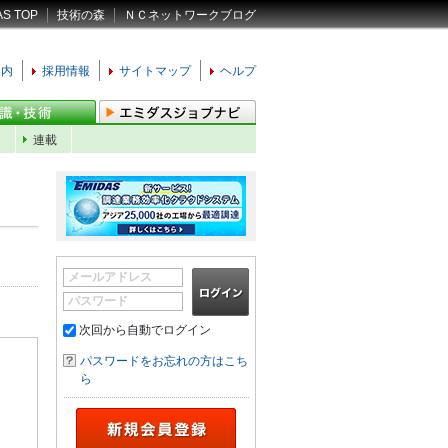
AS TOP
技術の森
ＮＣネットワークブログ
案内
採用情報
サイトマップ
ヘルプ
ン
連載
メールアドレス
パスワード
次回から自動でログイン
パスワードをお忘れの方はこち
ら