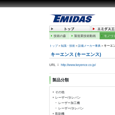
技術の森
製造業技術動画
モノづ
キーエ
トップ
>
知識・技術
>
設備メーカー事典
>
キーエンス (キーエンス)
URL
http://www.keyence.co.jp/
製品分類
その他
レーザー/タレパン
レーザー加工機
レーザー/タレパン
彫刻機