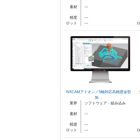
素材
---
精度
---
ロット
---
NXCAMアドオン／5軸対応高精度金型
加…
業界
ソフトウェア・組み込み
素材
---
精度
---
ロット
---