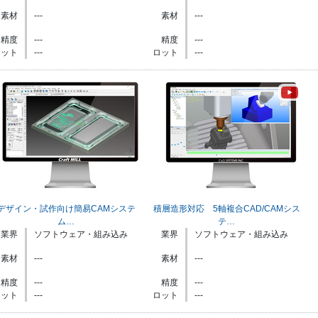
素材
---
素材
---
精度
---
精度
---
ロット
---
ロット
---
デザイン・試作向け簡易CAMシステ
積層造形対応 5軸複合CAD/CAMシス
ム…
テ…
業界
ソフトウェア・組み込み
業界
ソフトウェア・組み込み
素材
---
素材
---
精度
---
精度
---
ロット
---
ロット
---