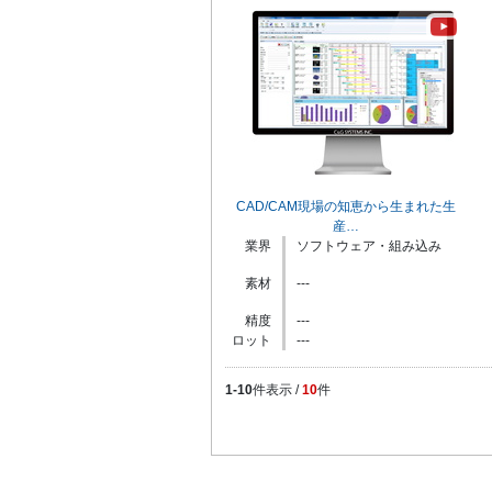
CAD/CAM現場の知恵から生まれた生
産…
業界
ソフトウェア・組み込み
素材
---
精度
---
ロット
---
1-10
件表示 /
10
件