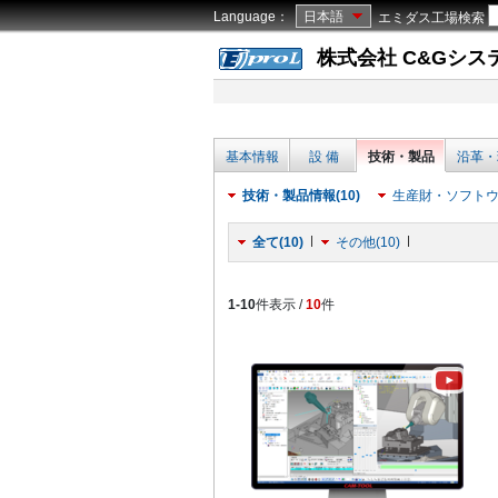
Language：
日本語
エミダス工場検索
株式会社 C&Gシス
基本情報
設 備
技術・製品
沿革・
技術・製品情報(10)
生産財・ソフトウェ
全て(10)
その他(10)
1-10
件表示 /
10
件