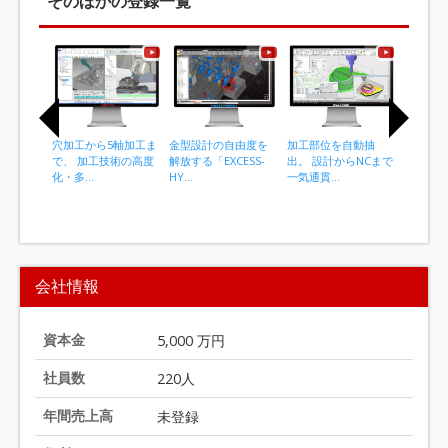
そのほかの登録一覧
穴加工から5軸加工ま
金型設計の自由度を
加工部位を自動抽
SOLID
で、 加工技術の高度
解放する「EXCESS-
出。 設計からNCまで
ン／モー
化・多...
HY...
一気通貫...
計...
I
t
会社情報
e
m
1
資本金
5,000 万円
o
社員数
220人
f
9
年間売上高
未登録