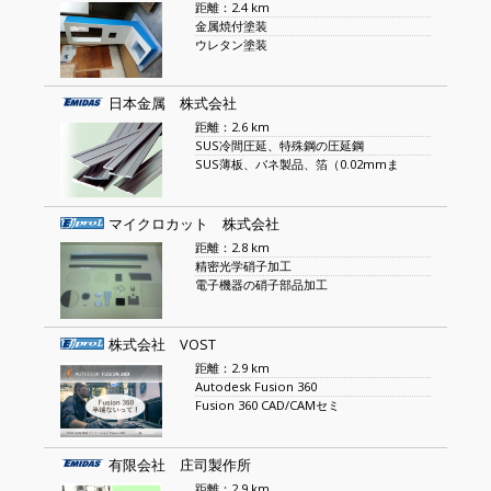
距離：2.4 km
金属焼付塗装
ウレタン塗装
日本金属 株式会社
距離：2.6 km
SUS冷間圧延、特殊鋼の圧延鋼
SUS薄板、バネ製品、箔（0.02mmま
マイクロカット 株式会社
距離：2.8 km
精密光学硝子加工
電子機器の硝子部品加工
株式会社 VOST
距離：2.9 km
Autodesk Fusion 360
Fusion 360 CAD/CAMセミ
有限会社 庄司製作所
距離：2.9 km