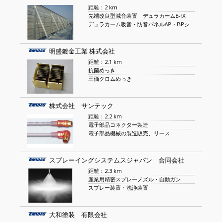
距離：2 km
先端改良型減音装置 デュラカームE-fX
デュラカーム吸音・防音パネルAP・BPシ
明盛鍍金工業 株式会社
距離：2.1 km
抗菌めっき
三価クロムめっき
株式会社 サンテック
距離：2.2 km
電子部品コネクター製造
電子部品機械の製造販売、リース
スプレーイングシステムスジャパン 合同会社
距離：2.3 km
産業用精密スプレーノズル・自動ガン
スプレー装置・洗浄装置
大和塗装 有限会社