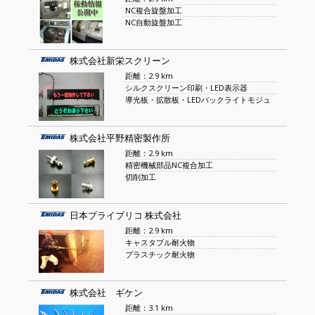
NC複合旋盤加工
NC自動旋盤加工
株式会社新栄スクリーン
距離：2.9 km
シルクスクリーン印刷・LED表示器
導光板・拡散板・LEDバックライトモジュ
株式会社平野精密製作所
距離：2.9 km
精密機械部品NC複合加工
切削加工
日本プライブリコ 株式会社
距離：2.9 km
キャスタブル耐火物
プラスチック耐火物
株式会社 ギケン
距離：3.1 km