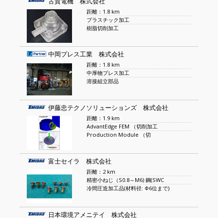
古賀電機 株式会社
距離：1.8 km
プラスチック加工
樹脂切削加工
中岡プレス工業 株式会社
距離：1.8 km
中厚物プレス加工
溶接組立部品
伊藤忠テクノソリューションズ 株式会社
距離：1.9 km
AdvantEdge FEM （切削加工
Production Module （切
富士セイラ 株式会社
距離：2 km
精密小ねじ（S0.8～M6) 鋼(SWC
冷間圧造加工品(材料径: Φ6位まで)
日本環境アメニテイ 株式会社