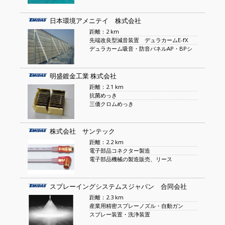
日本環境アメニテイ 株式会社
距離：2 km
先端改良型減音装置 デュラカームE-fX
デュラカーム吸音・防音パネルAP・BPシ
明盛鍍金工業 株式会社
距離：2.1 km
抗菌めっき
三価クロムめっき
株式会社 サンテック
距離：2.2 km
電子部品コネクター製造
電子部品機械の製造販売、リース
スプレーイングシステムスジャパン 合同会社
距離：2.3 km
産業用精密スプレーノズル・自動ガン
スプレー装置・洗浄装置