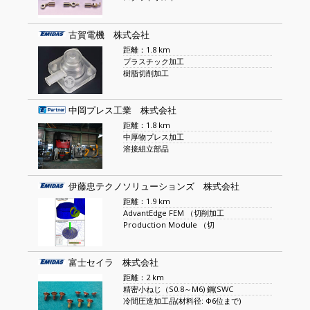
古賀電機 株式会社
距離：1.8 km
プラスチック加工
樹脂切削加工
中岡プレス工業 株式会社
距離：1.8 km
中厚物プレス加工
溶接組立部品
伊藤忠テクノソリューションズ 株式会社
距離：1.9 km
AdvantEdge FEM （切削加工
Production Module （切
富士セイラ 株式会社
距離：2 km
精密小ねじ（S0.8～M6) 鋼(SWC
冷間圧造加工品(材料径: Φ6位まで)