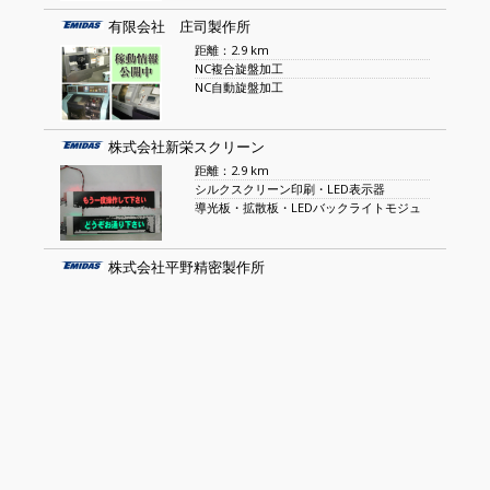
有限会社 庄司製作所
距離：2.9 km
NC複合旋盤加工
NC自動旋盤加工
株式会社新栄スクリーン
距離：2.9 km
シルクスクリーン印刷・LED表示器
導光板・拡散板・LEDバックライトモジュ
株式会社平野精密製作所
距離：2.9 km
精密機械部品NC複合加工
切削加工
日本プライブリコ 株式会社
距離：2.9 km
キャスタブル耐火物
プラスチック耐火物