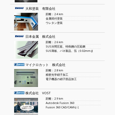
大和塗装 有限会社
距離：2.4 km
金属焼付塗装
ウレタン塗装
日本金属 株式会社
距離：2.6 km
SUS冷間圧延、特殊鋼の圧延鋼
SUS薄板、バネ製品、箔（0.02mmま
マイクロカット 株式会社
距離：2.8 km
精密光学硝子加工
電子機器の硝子部品加工
株式会社 VOST
距離：2.9 km
Autodesk Fusion 360
Fusion 360 CAD/CAMセミ