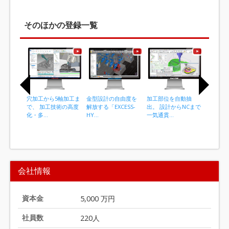
そのほかの登録一覧
穴加工から5軸加工ま
金型設計の自由度を
加工部位を自動抽
SOLID
で、 加工技術の高度
解放する「EXCESS-
出。 設計からNCまで
ン／モー
化・多...
HY...
一気通貫...
計...
I
t
会社情報
e
m
1
資本金
5,000 万円
o
社員数
220人
f