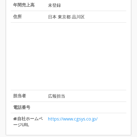
9
年間売上高
未登録
住所
日本 東京都 品川区
担当者
広報担当
電話番号
自社ホームペ
https://www.cgsys.co.jp/
ージURL