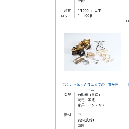
亜鉛
精度
1/1000mm以下
ロット
1～100個
設計からめっき加工までの一貫受注
（…
業界
自動車（量産）
弱電・家電
家具・インテリア
素材
アルミ
黄銅(真鍮)
亜鉛