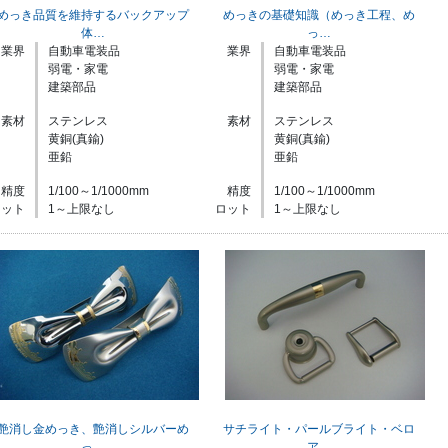
めっき品質を維持するバックアップ
めっきの基礎知識（めっき工程、め
体…
っ…
業界
自動車電装品
業界
自動車電装品
弱電・家電
弱電・家電
建築部品
建築部品
素材
ステンレス
素材
ステンレス
黄銅(真鍮)
黄銅(真鍮)
亜鉛
亜鉛
精度
1/100～1/1000mm
精度
1/100～1/1000mm
ロット
1～上限なし
ロット
1～上限なし
艶消し金めっき、艶消しシルバーめ
サチライト・パールブライト・ベロ
っ…
ア…