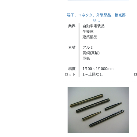
端子、コネクタ、外装部品、接点部
品…
業界
自動車電装品
半導体
建築部品
素材
アルミ
黄銅(真鍮)
亜鉛
精度
1/100～1/1000mm
ロット
1～上限なし