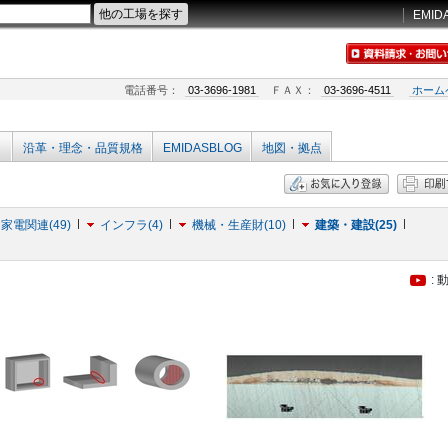
EMID
電話番号：
03-3696-1981
ＦＡＸ：
03-3696-4511
ホーム
沿革・理念・品質規格
EMIDASBLOG
地図・拠点
家電関連(49)
インフラ(4)
機械・生産財(10)
建築・建設(25)
: 