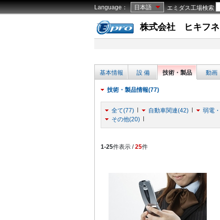
Language：
日本語
エミダス工場検索
株式会社 ヒキフネ
基本情報
設 備
技術・製品
動画
技術・製品情報(77)
全て(77)
自動車関連(42)
弱電・
その他(20)
1-25
件表示 /
25
件