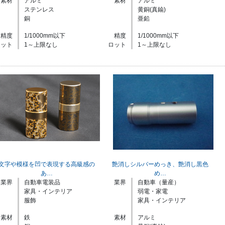
素材
アルミ
素材
アルミ
ステンレス
黄銅(真鍮)
銅
亜鉛
精度
1/1000mm以下
精度
1/1000mm以下
ロット
1～上限なし
ロット
1～上限なし
文字や模様を凹で表現する高級感の
艶消しシルバーめっき、艶消し黒色
あ…
め…
業界
自動車電装品
業界
自動車（量産）
家具・インテリア
弱電・家電
服飾
家具・インテリア
素材
鉄
素材
アルミ