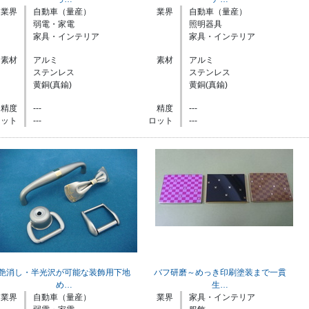
業界
自動車（量産）
業界
自動車（量産）
弱電・家電
照明器具
家具・インテリア
家具・インテリア
素材
アルミ
素材
アルミ
ステンレス
ステンレス
黄銅(真鍮)
黄銅(真鍮)
精度
---
精度
---
ロット
---
ロット
---
艶消し・半光沢が可能な装飾用下地
バフ研磨～めっき印刷塗装まで一貫
め…
生…
業界
自動車（量産）
業界
家具・インテリア