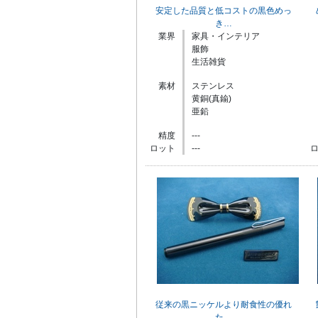
安定した品質と低コストの黒色めっ
き…
業界
家具・インテリア
服飾
生活雑貨
素材
ステンレス
黄銅(真鍮)
亜鉛
精度
---
ロット
---
従来の黒ニッケルより耐食性の優れ
た…