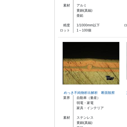
素材
アルミ
黄銅(真鍮)
亜鉛
精度
1/1000mm以下
ロット
1～100個
めっき不純物析出解析 断面観察
業界
自動車（量産）
弱電・家電
家具・インテリア
素材
ステンレス
黄銅(真鍮)