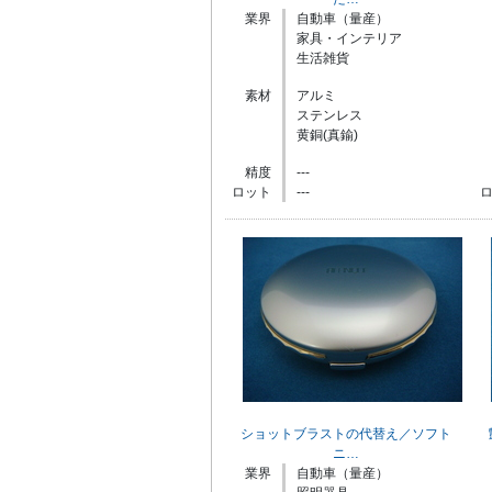
業界
自動車（量産）
家具・インテリア
生活雑貨
素材
アルミ
ステンレス
黄銅(真鍮)
精度
---
ロット
---
ショットブラストの代替え／ソフト
ニ…
業界
自動車（量産）