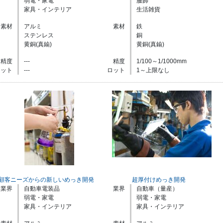
弱電・家電
服飾
家具・インテリア
生活雑貨
素材
アルミ
素材
鉄
ステンレス
銅
黄銅(真鍮)
黄銅(真鍮)
精度
---
精度
1/100～1/1000mm
ロット
---
ロット
1～上限なし
顧客ニーズからの新しいめっき開発
超厚付けめっき開発
業界
自動車電装品
業界
自動車（量産）
弱電・家電
弱電・家電
家具・インテリア
家具・インテリア