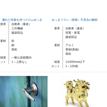
優れた性能を持つクロムめっき
めっきフクレ（密着）不具合の解析
業界
自動車（量産）
…
工作機械
業界
自動車（量産）
建築部品
弱電・家電
建築部品
素材
鉄
銅
素材
アルミ
亜鉛
黄銅(真鍮)
亜鉛
精度
一般公差範囲内
ロット
1～上限なし
精度
1/1000mm以下
ロット
1～100個