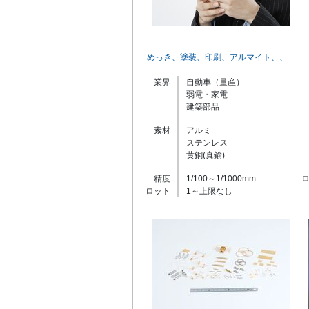
めっき、塗装、印刷、アルマイト、、
…
業界
自動車（量産）
弱電・家電
建築部品
素材
アルミ
ステンレス
黄銅(真鍮)
精度
1/100～1/1000mm
ロット
1～上限なし