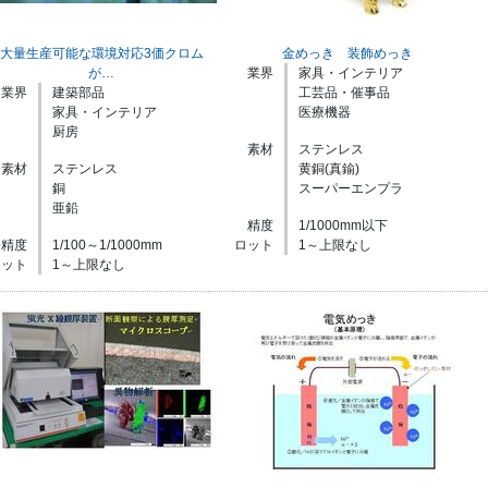
大量生産可能な環境対応3価クロム
金めっき 装飾めっき
が…
業界
家具・インテリア
業界
建築部品
工芸品・催事品
家具・インテリア
医療機器
厨房
素材
ステンレス
素材
ステンレス
黄銅(真鍮)
銅
スーパーエンプラ
亜鉛
精度
1/1000mm以下
精度
1/100～1/1000mm
ロット
1～上限なし
ロット
1～上限なし