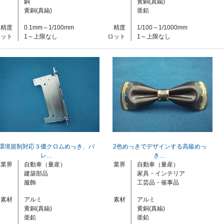
銅
黄銅(真鍮)
黄銅(真鍮)
亜鉛
精度
0.1mm～1/100mm
精度
1/100～1/1000mm
ロット
1～上限なし
ロット
1～上限なし
環境規制対応３価クロムめっき、バ
2色めっきでデザインする高級めっ
レ…
き…
業界
自動車（量産）
業界
自動車（量産）
建築部品
家具・インテリア
服飾
工芸品・催事品
素材
アルミ
素材
アルミ
黄銅(真鍮)
黄銅(真鍮)
亜鉛
亜鉛