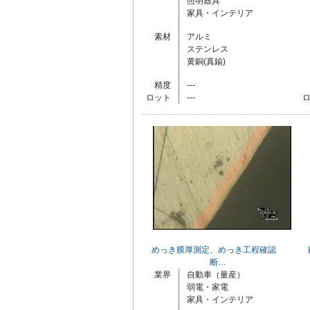
照明器具
家具・インテリア
素材
アルミ
ステンレス
黄銅(真鍮)
精度
---
ロット
---
めっき膜厚測定、めっき工程確認
断…
業界
自動車（量産）
弱電・家電
家具・インテリア