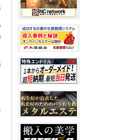
応
の
、
環
と
し
境
金