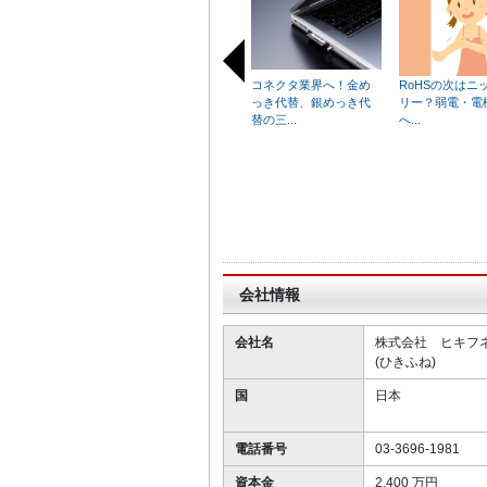
コネクタ業界へ！金め
RoHSの次はニ
っき代替、銀めっき代
リー？弱電・電
替の三...
へ...
I
t
e
m
1
o
会社情報
f
2
会社名
株式会社 ヒキフ
0
(ひきふね)
国
日本
電話番号
03-3696-1981
資本金
2,400 万円