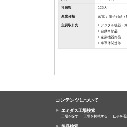
社員数
125人
産業分類
家電 / 電子部品 
主要取引先
デジタル機器・
自動車部品
産業機器部品
半導体関連等
コンテンツについて
エミダス工場検索
工場を探す
工場を掲載する
仕事を委
製品検索