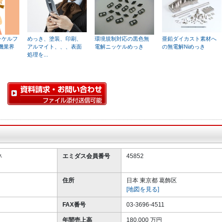
ッケルフ
めっき、塗装、印刷、
環境規制対応の黒色無
亜鉛ダイカスト素材へ
機業界
アルマイト、、、表面
電解ニッケルめっき
の無電解Niめっき
処理を...
ネ
エミダス会員番号
45852
住所
日本 東京都 葛飾区
[地図を見る]
FAX番号
03-3696-4511
年間売上高
180,000 万円