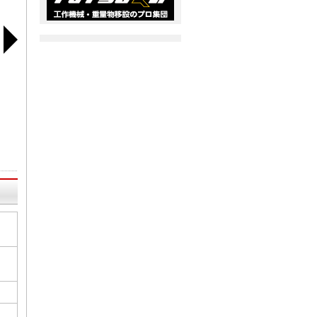
スズめっき
無電解ニッケルの耐食
優れた性能を持つクロ
人類
性
ムめっき
金属