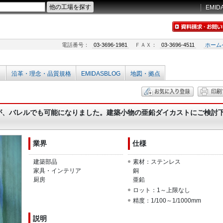
EMID
電話番号：
03-3696-1981
ＦＡＸ：
03-3696-4511
ホーム
沿革・理念・品質規格
EMIDASBLOG
地図・拠点
が、バレルでも可能になりました。建築小物の亜鉛ダイカストにご検討
業界
仕様
建築部品
素材：ステンレス
家具・インテリア
銅
厨房
亜鉛
ロット：1～上限なし
精度：1/100～1/1000mm
説明