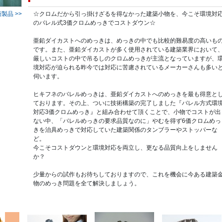
☆クロムだから引っ掛けざるを得なかった建築小物を、今こそ環境対
製品 >>
のバレル式3価クロムめっきでコストダウン☆
亜鉛ダイカストへのめっきは、めっきの中でも比較的難易度の高いも
です。また、亜鉛ダイカストが多く使用されている建築業界において
厳しいコストの中で吊るしのクロムめっきが主流となっていますが、
境対応が迫られる昨今では対応に苦慮されているメーカーさんも多い
伺います。
ヒキフネのバレルめっきは、亜鉛ダイカストへのめっきを最も得意と
ております。その上、ついに技術構築の完了しました『バレル方式環
対応3価クロムめっき』と組み合わせて頂くことで、小物でコストが出
ない中、「バレルめっきの要求品質なのに」やむを得ず6価クロムめっ
きを治具めっきで対応していた建築関係のタンブラーやストッパーな
ど。
今こそコストダウンと環境対応を両立し、更なる品質向上をしません
か？
少量からの試作もお待ちしておりますので、これを機会に今ある建築
物のめっき問題を全て解決しましょう。