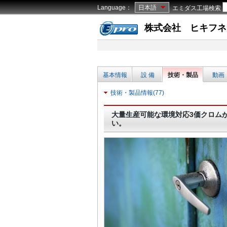
Language：
日本語
エミダス工場検索
株式会社 ヒキフネ
基本情報
設 備
技術・製品
動画
技術・製品情報(77)
大量生産可能な環境対応3価クロム
い。