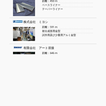
距離：450 m
ベースライナー
テーパーライナー
株式会社 ミヨシ
距離：591 m
射出成形用金型
試作用及び少量用アルミ金型
有限会社 アート溶接
距離：646 m
アルミ溶接TIG
金属板金
有限会社 天野製作所
距離：976 m
工作機械・各種自動機械設計製作
機械部品加工
株式会社 多加良製作所
距離：1.2 km