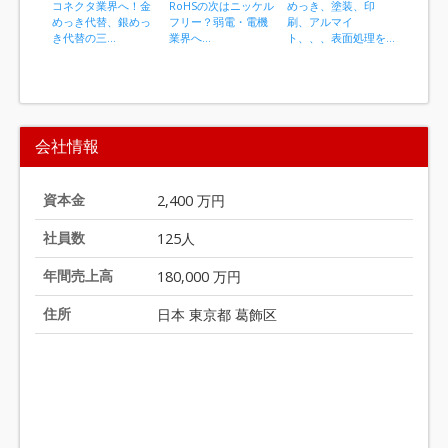
コネクタ業界へ！金
RoHSの次はニッケル
めっき、塗装、印
環境規制
めっき代替、銀めっ
フリー？弱電・電機
刷、アルマイ
無電解ニ
き代替の三...
業界へ...
ト、、、表面処理を...
き
I
t
会社情報
e
m
1
資本金
2,400 万円
o
社員数
125人
f
2
年間売上高
180,000 万円
0
住所
日本 東京都 葛飾区