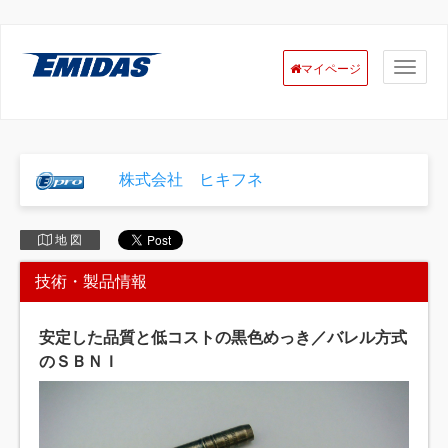
マイページ
株式会社 ヒキフネ
地 図
技術・製品情報
安定した品質と低コストの黒色めっき／バレル方式
のＳＢＮＩ