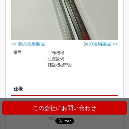
<< 前の技術製品
次の技術製品 >>
業界
工作機械
生産設備
建設機械部品
仕様
素材
鉄
この会社にお問い合わせ
ステンレス
鋳鉄