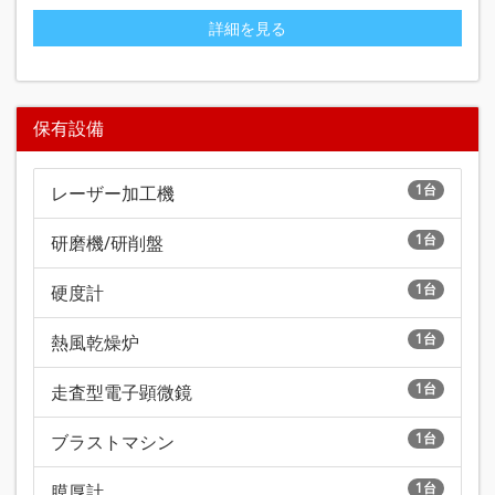
詳細を見る
保有設備
1台
レーザー加工機
1台
研磨機/研削盤
1台
硬度計
1台
熱風乾燥炉
1台
走査型電子顕微鏡
1台
ブラストマシン
1台
膜厚計