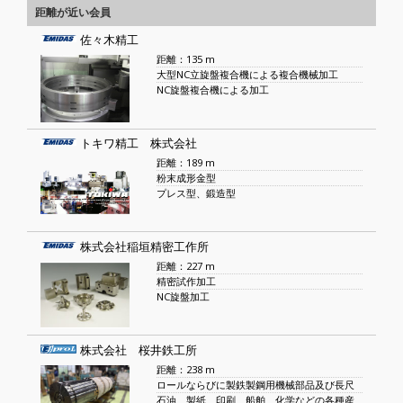
距離が近い会員
佐々木精工
距離：135 m
大型NC立旋盤複合機による複合機械加工
NC旋盤複合機による加工
トキワ精工 株式会社
距離：189 m
粉末成形金型
プレス型、鍛造型
株式会社稲垣精密工作所
距離：227 m
精密試作加工
NC旋盤加工
株式会社 桜井鉄工所
距離：238 m
ロールならびに製鉄製鋼用機械部品及び長尺
石油、製紙、印刷、船舶、化学などの各種産