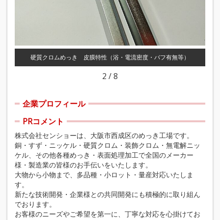
硬質クロムめっき 皮膜特性（浴・電流密度・バフ有無等）
2
/
8
企業プロフィール
PRコメント
株式会社センショーは、大阪市西成区のめっき工場です。
銅・すず・ニッケル・硬質クロム・装飾クロム・無電解ニッ
ケル、その他各種めっき・表面処理加工で全国のメーカー
様・製造業の皆様のお手伝いをいたします。
大物から小物まで、多品種・小ロット・量産対応いたしま
す。
新たな技術開発・企業様との共同開発にも積極的に取り組ん
でおります。
お客様のニーズやご希望を第一に、丁寧な対応を心掛けてお