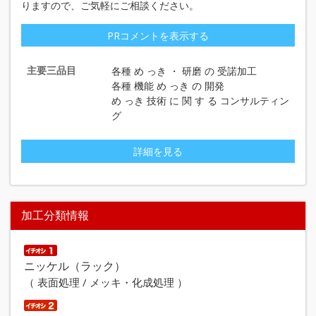
りますので、ご気軽にご相談ください。
PRコメントを表示する
主要三品目
各種 め っき ・ 研磨 の 受諾加工
各種 機能 め っき の 開発
め っき 技術 に 関 す る コンサルティン
グ
詳細を見る
加工分類情報
ニッケル（ラック）
（ 表面処理 / メッキ・化成処理 ）