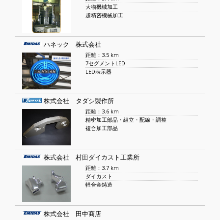
大物機械加工
超精密機械加工
ハネック 株式会社
距離：3.5 km
7セグメントLED
LED表示器
株式会社 タダシ製作所
距離：3.6 km
精密加工部品・組立・配線・調整
複合加工部品
株式会社 村田ダイカスト工業所
距離：3.7 km
ダイカスト
軽合金鋳造
株式会社 田中商店