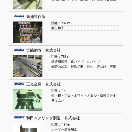
菊池製作所
距離：287 m
製缶加工
宮脇鋼管 株式会社
距離：753 m
構造用鋼管、角パイプ、丸パイプ
鋼管の加工、特殊切断、開先、穴あけ、溶接
三光金属 株式会社
距離：1 km
鉛・錫・半田・ホワイトメタル・低融点合金
巻はんだ
和田ベアリング製造 株式会社
距離：1.9 km
レーザー溶接加工