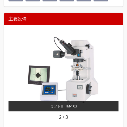
主要設備
ミツトヨ HM-103
2
/
3