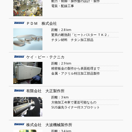
動力・制御・操作盤の設計・製作
電装・配線工事
ＰＤＭ 株式会社
距離：2.8 km
驚異の断熱剤「ヒートバスター ＴＫ２」
チタン材料 チタン加工部品
ケイ・ビー・テクニカ
距離：2.9 km
精密板金の製作から表面処理まで
金属・アクリル特注加工部品製作
有限会社 大正製作所
距離：3 km
大物加工4t車で運送可能なもの
SUS歯先ライナー付スプロケット
株式会社 大波機械製作所
距離：3.4 km