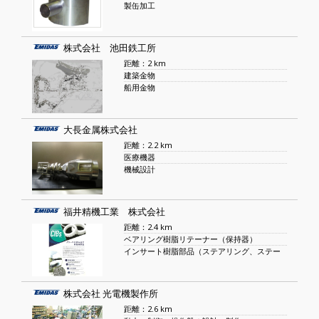
製缶加工
株式会社 池田鉄工所
距離：2 km
建築金物
船用金物
大長金属株式会社
距離：2.2 km
医療機器
機械設計
福井精機工業 株式会社
距離：2.4 km
ベアリング樹脂リテーナー（保持器）
インサート樹脂部品（ステアリング、ステー
株式会社 光電機製作所
距離：2.6 km