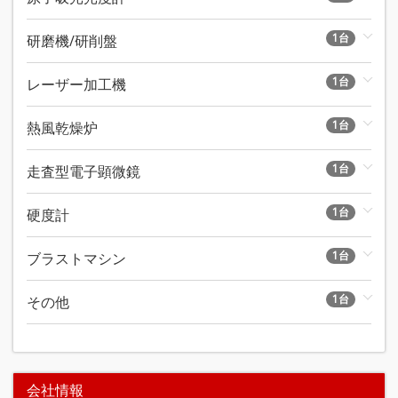
1台
研磨機/研削盤
1台
レーザー加工機
1台
熱風乾燥炉
1台
走査型電子顕微鏡
1台
硬度計
1台
ブラストマシン
1台
その他
会社情報