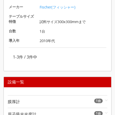
メーカー
Fischer(フィッシャー)
テーブルサイズ
特徴
試料サイズ300x300mmまで
台数
1台
導入年
2010年代
1-3
件 /
3
件中
設備一覧
1台
膜厚計
1台
原子吸光光度計