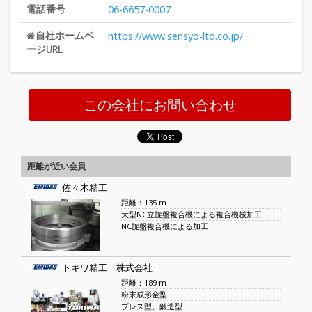
電話番号
06-6657-0007
自社ホームペ
https://www.sensyo-ltd.co.jp/
ージURL
この会社にお問い合わせ
距離が近い会員
佐々木精工
距離：135 m
大型NC立旋盤複合機による複合機械加工
NC旋盤複合機による加工
トキワ精工 株式会社
距離：189 m
粉末成形金型
プレス型、鍛造型