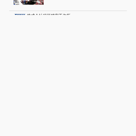
株式会社稲垣精密工作所
距離：227 m
精密試作加工
NC旋盤加工
株式会社 桜井鉄工所
距離：238 m
ロールならびに製鉄製鋼用機械部品及び長尺
石油、製紙、印刷、船舶、化学などの各種産
菊池製作所
距離：287 m
製缶加工
宮脇鋼管 株式会社
距離：753 m
構造用鋼管、角パイプ、丸パイプ