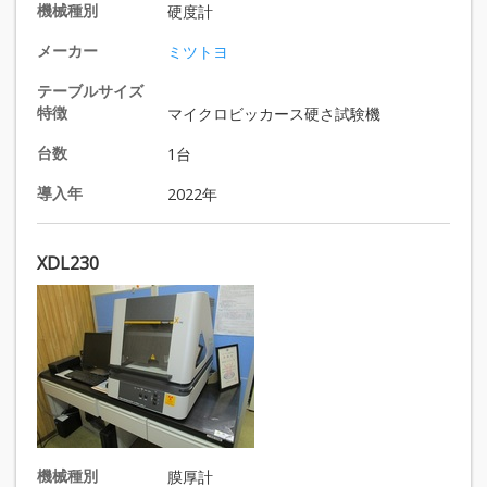
機械種別
硬度計
メーカー
ミツトヨ
テーブルサイズ
特徴
マイクロビッカース硬さ試験機
台数
1台
導入年
2022年
XDL230
機械種別
膜厚計