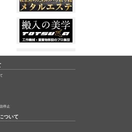
て
て
信停止
について