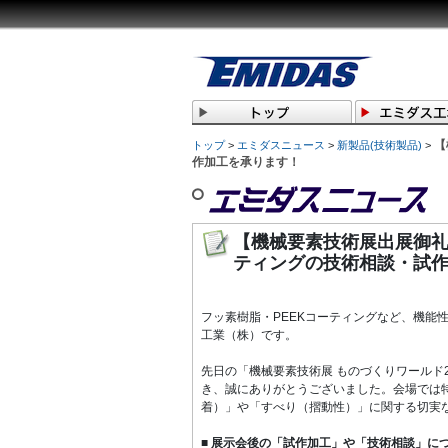
【
トップ
>
エミダスニュース
>
新製品(技術製品)
>
作加工を承ります！
【機械要素技術展出展御礼
ティングの技術相談・試
フッ素樹脂・PEEKコーティングなど、機能
工業（株）です。
先日の「機械要素技術展 ものづくりワールド
き、誠にありがとうございました。
会場では
着）」や「すべり（摺動性）」に関する切実
■ 展示会後の「試作加工」や「技術相談」に