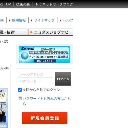
AS TOP
技術の森
ＮＣネットワークブログ
案内
採用情報
サイトマップ
ヘルプ
談・試
07-04
メールアドレス
パスワード
次回から自動でログイン
パスワードをお忘れの方はこち
ら