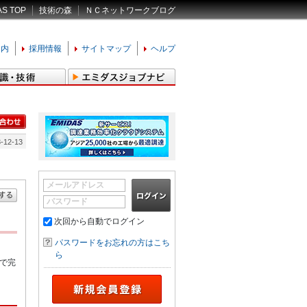
AS TOP
技術の森
ＮＣネットワークブログ
案内
採用情報
サイトマップ
ヘルプ
-12-13
メールアドレス
パスワード
次回から自動でログイン
パスワードをお忘れの方はこち
ら
で完