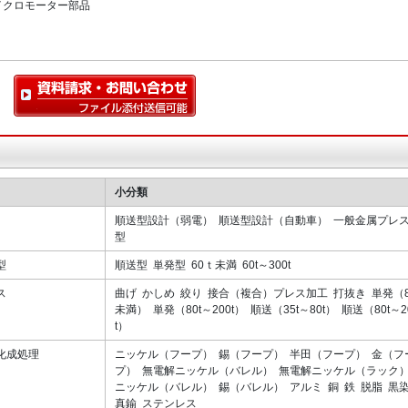
イクロモーター部品
小分類
順送型設計（弱電） 順送型設計（自動車） 一般金属プレ
型
型
順送型 単発型 60ｔ未満 60t～300t
ス
曲げ かしめ 絞り 接合（複合）プレス加工 打抜き 単発（8
未満） 単発（80t～200t） 順送（35t～80t） 順送（80t～2
t）
化成処理
ニッケル（フープ） 錫（フープ） 半田（フープ） 金（フ
プ） 無電解ニッケル（バレル） 無電解ニッケル（ラック
ニッケル（バレル） 錫（バレル） アルミ 銅 鉄 脱脂 黒
真鍮 ステンレス