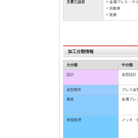
主要三品目
金属プレス：マ
自動車
医療
加工分類情報
大分類
中分類
設計
金型設計
金型製作
プレス金
量産
金属プレ
表面処理
メッキ・