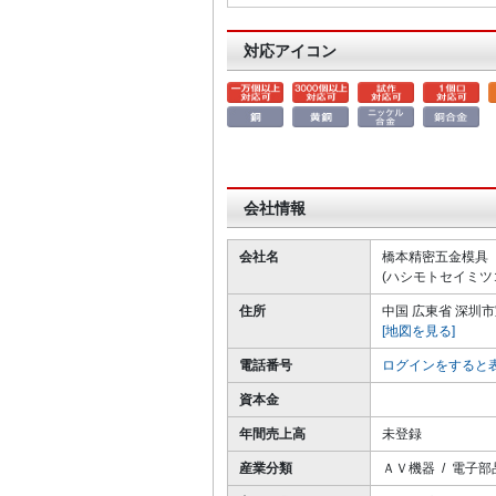
対応アイコン
会社情報
会社名
橋本精密五金模具
(ハシモトセイミツ
住所
中国 広東省 深圳
[地図を見る]
電話番号
ログインをすると
資本金
年間売上高
未登録
産業分類
ＡＶ機器 / 電子部