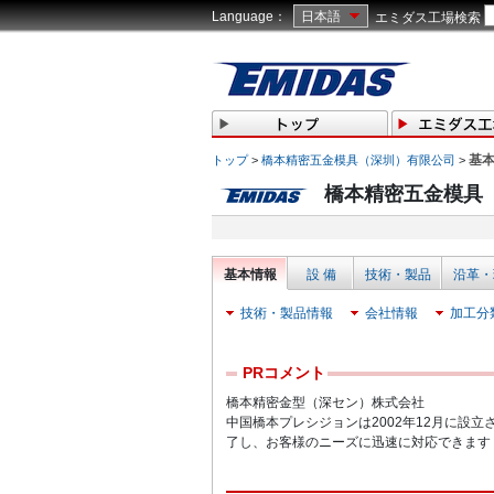
Language：
日本語
エミダス工場検索
基
トップ
>
橋本精密五金模具（深圳）有限公司
>
橋本精密五金模具
基本情報
設 備
技術・製品
沿革・
技術・製品情報
会社情報
加工分
PRコメント
橋本精密金型（深セン）株式会社
中国橋本プレシジョンは2002年12月に設
了し、お客様のニーズに迅速に対応できます