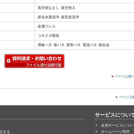
真空焼なまし 真空焼入
炭化水素洗浄 超音波洗浄
金属プレス
コネクタ製造
薄板バネ 板バネ 異形バネ 電池バネ 銅合金
ページ上部
ページ上
サービスについ
会員サービスについ
ホームページ制作
託する