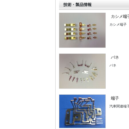
技術・製品情報
カシメ端
カシメ端子
バネ
バネ
端子
汽車関連端