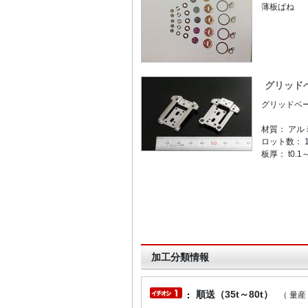
薄板ばね
グリッド
グリッドベー
材質： アル
ロット数： 1
板厚： t0.1
加工分類情報
順送（35t～80t）
（ 量産