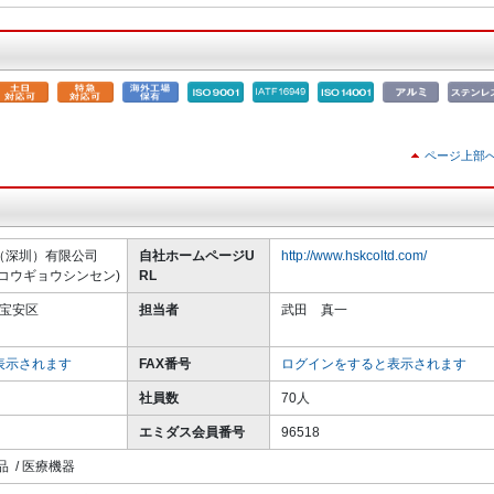
ページ上部
（深圳）有限公司
自社ホームページU
http://www.hskcoltd.com/
コウギョウシンセン)
RL
市宝安区
担当者
武田 真一
表示されます
FAX番号
ログインをすると表示されます
社員数
70人
エミダス会員番号
96518
品 / 医療機器