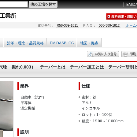
EMID
工業所
電話番号：
058-389-1811
ＦＡＸ：
058-389-1812
ホーム
沿革・理念・品質規格
EMIDASBLOG
地図・拠点
長尺物 振れ0.003） テーパーとは テーパー加工とは テーパー研削
業界
仕様
自動車（試作）
素材：鉄
半導体
アルミ
測定機械
インコネル
ロット：1～100個
精度：1/100～1/1000mm
説明