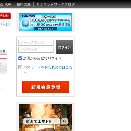
AS TOP
技術の森
ＮＣネットワークブログ
ページ
メールアドレス
パスワード
次回から自動でログイン
と
パスワードをお忘れの方はこち
ら