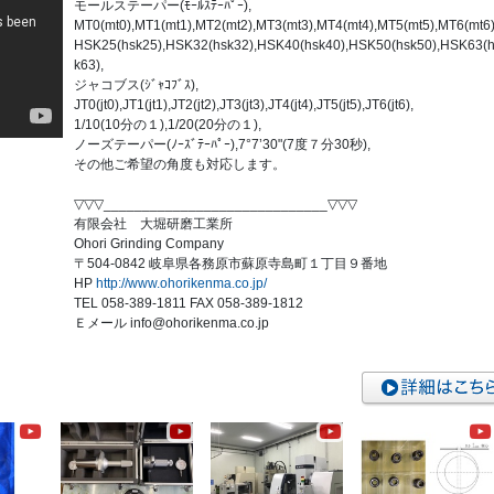
モールステーパー(ﾓｰﾙｽﾃｰﾊﾟｰ),
MT0(mt0),MT1(mt1),MT2(mt2),MT3(mt3),MT4(mt4),MT5(mt5),MT6(mt6)
HSK25(hsk25),HSK32(hsk32),HSK40(hsk40),HSK50(hsk50),HSK63(
k63),
ジャコブス(ｼﾞｬｺﾌﾞｽ),
JT0(jt0),JT1(jt1),JT2(jt2),JT3(jt3),JT4(jt4),JT5(jt5),JT6(jt6),
1/10(10分の１),1/20(20分の１),
ノーズテーパー(ﾉｰｽﾞﾃｰﾊﾟｰ),7°7’30"(7度７分30秒),
その他ご希望の角度も対応します。
▽▽▽_____________________________▽▽▽
有限会社 大堀研磨工業所
Ohori Grinding Company
〒504-0842 岐阜県各務原市蘇原寺島町１丁目９番地
HP
http://www.ohorikenma.co.jp/
TEL 058-389-1811 FAX 058-389-1812
Ｅメール info@ohorikenma.co.jp