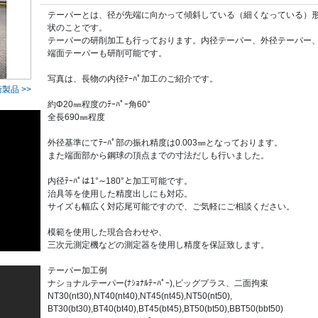
テーパーとは、径が先端に向かって傾斜している（細くなっている）
状のことです。
テーパーの研削加工も行っております。内径テーパー、外径テーパー
端面テーパーも研削可能です。
写真は、長物の内径ﾃｰﾊﾟ加工のご紹介です。
製品 >>
約Φ20㎜程度のﾃｰﾊﾟｰ角60°
全長690㎜程度
外径基準にてﾃｰﾊﾟ部の振れ精度は0.003㎜となっております。
また端面部から鋼球の頂点までの寸法だしも行いました。
内径ﾃｰﾊﾟは1°∼180°と加工可能です。
治具等を使用した精度出しにも対応。
サイズも幅広く対応尾可能ですので、ご気軽にご相談ください。
模範を使用した現合合わせや、
三次元測定機などの測定器を使用し精度を保証致します。
テーパー加工例
ナショナルテーパー(ﾅｼｮﾅﾙﾃｰﾊﾟｰ),ビッグプラス、二面拘束
NT30(nt30),NT40(nt40),NT45(nt45),NT50(nt50),
BT30(bt30),BT40(bt40),BT45(bt45),BT50(bt50),BBT50(bbt50)