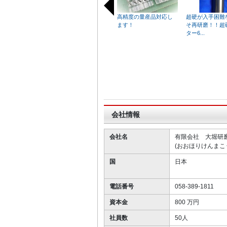
高精度の量産品対応し
超硬が入手困難
ます！
そ再研磨！！超
ター6...
I
t
e
m
1
o
会社情報
f
2
会社名
有限会社 大堀研
0
(おおほりけんまこ
国
日本
電話番号
058-389-1811
資本金
800 万円
社員数
50人