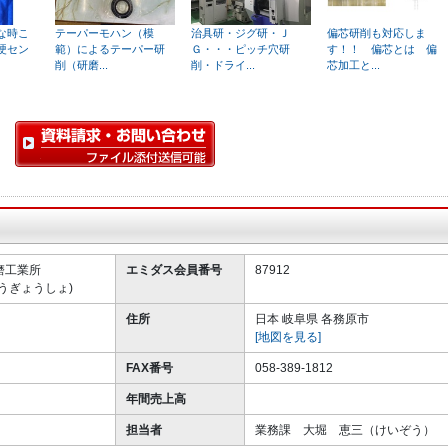
な時こ
テーパーモハン（模
治具研・ジグ研・Ｊ
偏芯研削も対応しま
硬セン
範）によるテーパー研
Ｇ・・・ピッチ穴研
す！！ 偏芯とは 偏
削（研磨...
削・ドライ...
芯加工と...
磨工業所
エミダス会員番号
87912
うぎょうしょ)
住所
日本 岐阜県 各務原市
[地図を見る]
FAX番号
058-389-1812
年間売上高
担当者
業務課 大堀 恵三（けいぞう）