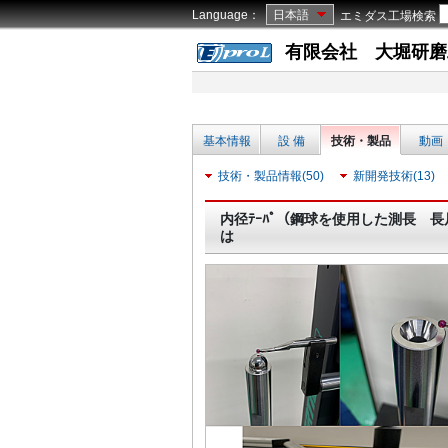
Language：
日本語
エミダス工場検索
有限会社 大堀研磨
基本情報
設 備
技術・製品
動画
技術・製品情報(50)
新開発技術(13)
内径ﾃｰﾊﾟ（鋼球を使用した測長 
は