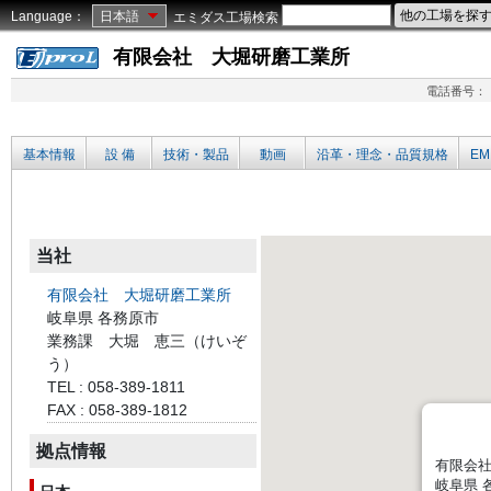
Language：
日本語
エミダス工場検索
有限会社 大堀研磨工業所
電話番号：
基本情報
設 備
技術・製品
動画
沿革・理念・品質規格
EM
当社
有限会社 大堀研磨工業所
岐阜県 各務原市
業務課 大堀 恵三（けいぞ
う）
TEL : 058-389-1811
FAX : 058-389-1812
拠点情報
有限会
岐阜県 