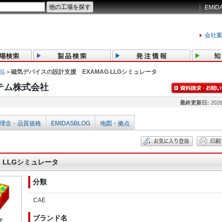
EMID
会社
磁気デバイスの設計支援 EXAMAG LLGシミュレータ
品
>
テム株式会社
最終更新日:
2026
理念・品質規格
EMIDASBLOG
地図・拠点
 LLGシミュレータ
分類
CAE
ブランド名