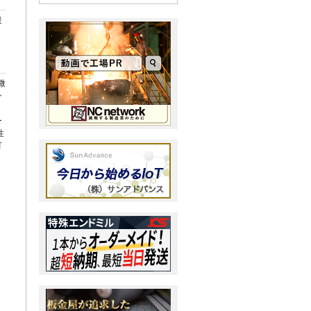
設
微
ン
ー
性
可