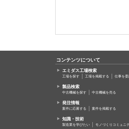
I
t
e
m
1
o
f
8
コンテンツについて
エミダス工場検索
工場を探す
工場を掲載する
仕事を委
製品検索
中古機械を探す
中古機械を売る
発注情報
案件に応募する
案件を掲載する
知識・技術
製造業を学びたい
モノづくりコミュニ