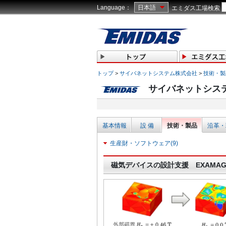
Language：
日本語
エミダス工場検索
トップ
>
サイバネットシステム株式会社
>
技術・製
サイバネットシス
基本情報
設 備
技術・製品
沿革・
生産財・ソフトウェア(9)
磁気デバイスの設計支援 EXAMAG