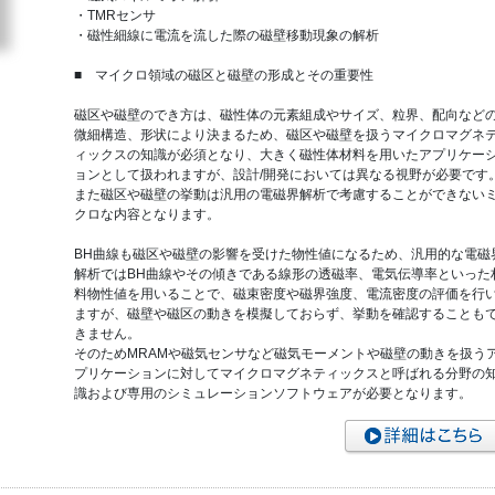
・TMRセンサ
・磁性細線に電流を流した際の磁壁移動現象の解析
■ マイクロ領域の磁区と磁壁の形成とその重要性
磁区や磁壁のでき方は、磁性体の元素組成やサイズ、粒界、配向など
微細構造、形状により決まるため、磁区や磁壁を扱うマイクロマグネ
ィックスの知識が必須となり、大きく磁性体材料を用いたアプリケー
ョンとして扱われますが、設計/開発においては異なる視野が必要です
また磁区や磁壁の挙動は汎用の電磁界解析で考慮することができない
クロな内容となります。
BH曲線も磁区や磁壁の影響を受けた物性値になるため、汎用的な電磁
解析ではBH曲線やその傾きである線形の透磁率、電気伝導率といった
料物性値を用いることで、磁束密度や磁界強度、電流密度の評価を行
ますが、磁壁や磁区の動きを模擬しておらず、挙動を確認することも
きません。
そのためMRAMや磁気センサなど磁気モーメントや磁壁の動きを扱う
プリケーションに対してマイクロマグネティックスと呼ばれる分野の
識および専用のシミュレーションソフトウェアが必要となります。