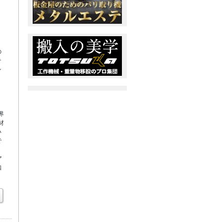
の
テ
シ
。
ミ
界
材
い
で
ア
知