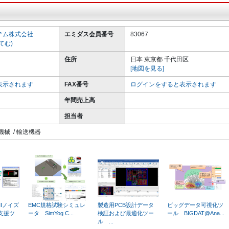
テム株式会社
エミダス会員番号
83067
てむ)
住所
日本 東京都 千代田区
[地図を見る]
表示されます
FAX番号
ログインをすると表示されます
年間売上高
担当者
機械 / 輸送機器
Iノイズ
EMC規格試験​シミュレ
製造用PCB設計データ
ビッグデータ可視化ツ
支援ツ
ータ SimYog C...
検証および最適化ツー
ール BIGDAT@Ana...
ル ...