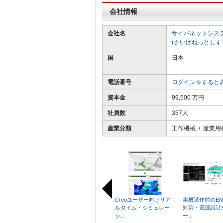
会社情報
会社名
サイバネットシス
(さいばねっとしす
国
日本
電話番号
ログインをすると
資本金
99,500 万円
社員数
357人
産業分類
工作機械 / 産業用
Creoユーザー向けリア
実機試作前のEM
ルタイム・シミュレー
対策・電源設計
シ...
ー...