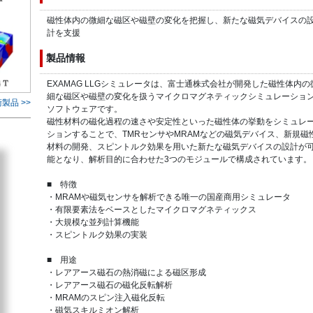
磁性体内の微細な磁区や磁壁の変化を把握し、新たな磁気デバイスの
計を支援
製品情報
EXAMAG LLGシミュレータは、富士通株式会社が開発した磁性体内の
細な磁区や磁壁の変化を扱うマイクロマグネティックシミュレーショ
製品 >>
ソフトウェアです。
磁性材料の磁化過程の速さや安定性といった磁性体の挙動をシミュレ
ションすることで、TMRセンサやMRAMなどの磁気デバイス、新規磁
材料の開発、スピントルク効果を用いた新たな磁気デバイスの設計が
能となり、解析目的に合わせた3つのモジュールで構成されています。
■ 特徴
・MRAMや磁気センサを解析できる唯一の国産商用シミュレータ
・有限要素法をベースとしたマイクロマグネティックス
・大規模な並列計算機能
・スピントルク効果の実装
■ 用途
・レアアース磁石の熱消磁による磁区形成
・レアアース磁石の磁化反転解析
・MRAMのスピン注入磁化反転
・磁気スキルミオン解析