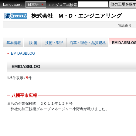
Language：
日本語
エミダス工場検索
株式会社 M・D・エンジニアリング
電話番号：
基本情報
設 備
技術・製品
沿革・理念・品質規格
EMIDASBLO
EMIDASBLOG
EMIDASBLOG
1-5
件表示 /
5
件
八幡平市広報
まちの企業探検隊 ２０１１年１２月号
弊社の加工技術グループマネージャー小野寺が載りました。