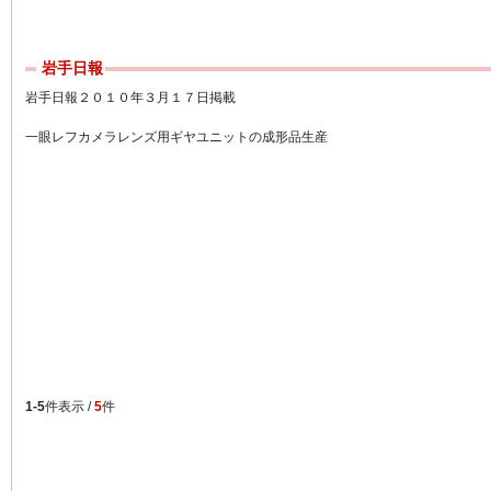
岩手日報
岩手日報２０１０年３月１７日掲載
一眼レフカメラレンズ用ギヤユニットの成形品生産
1-5
件表示 /
5
件