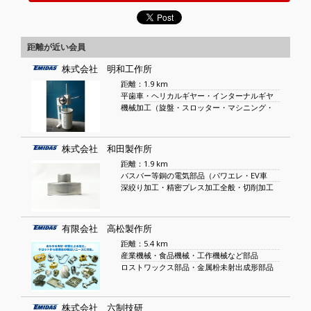
距離が近い会員
株式会社 明和工作所
距離：1.9 km
平歯車・ヘリカルギヤー・インターナルギヤ
機械加工（旋盤・スロッター・マシニング・
株式会社 和田製作所
距離：1.9 km
バスバー等銅の電気部品（パワエレ・EV車
深絞り加工・精密プレス加工全般・切削加工
有限会社 高松製作所
距離：5.4 km
産業機械・食品機械・工作機械など部品
ロストワックス部品・金属粉未射出成形部品
株式会社 六制技研