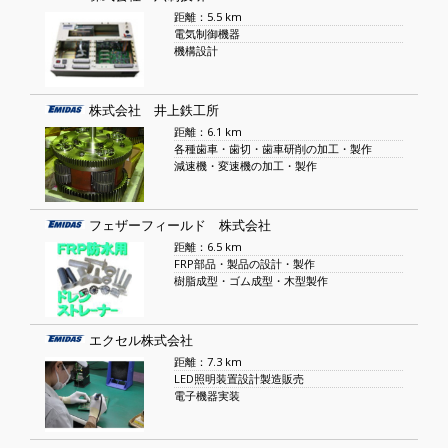
距離：5.5 km
電気制御機器
機構設計
株式会社 井上鉄工所
距離：6.1 km
各種歯車・歯切・歯車研削の加工・製作
減速機・変速機の加工・製作
フェザーフィールド 株式会社
距離：6.5 km
FRP部品・製品の設計・製作
樹脂成型・ゴム成型・木型製作
エクセル株式会社
距離：7.3 km
LED照明装置設計製造販売
電子機器実装