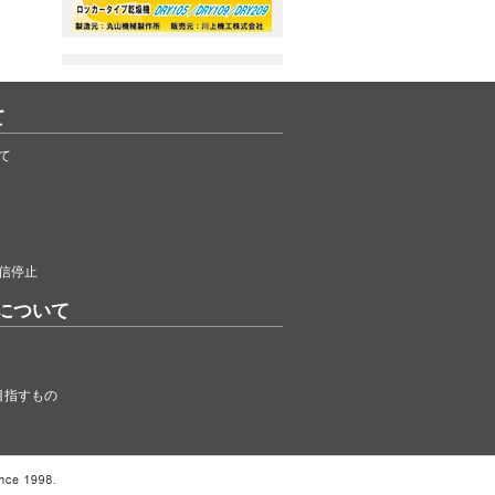
て
て
信停止
について
目指すもの