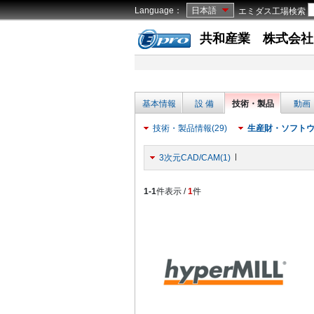
Language：
日本語
エミダス工場検索
共和産業 株式会社
基本情報
設 備
技術・製品
動画
技術・製品情報(29)
生産財・ソフトウェ
3次元CAD/CAM(1)
1-1
件表示 /
1
件