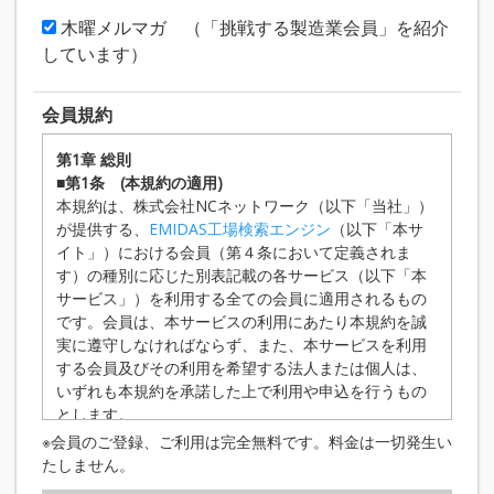
木曜メルマガ （「挑戦する製造業会員」を紹介
しています）
会員規約
第1章 総則
■第1条 (本規約の適用)
本規約は、株式会社NCネットワーク（以下「当社」）
が提供する、
EMIDAS工場検索エンジン
（以下「本サ
イト」）における会員（第４条において定義されま
す）の種別に応じた別表記載の各サービス（以下「本
サービス」）を利用する全ての会員に適用されるもの
です。会員は、本サービスの利用にあたり本規約を誠
実に遵守しなければならず、また、本サービスを利用
する会員及びその利用を希望する法人または個人は、
いずれも本規約を承諾した上で利用や申込を行うもの
とします。
■第2条 （規約の変更等）
※会員のご登録、ご利用は完全無料です。料金は一切発生い
当社は、状況の変化その他の相当の事由がある
たしません。
と認められる場合において、本規約の変更が会