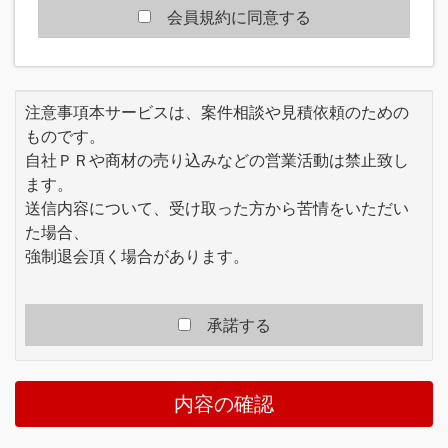
員の一般の利益に適合するとき、またはその変
会員規約に同意する
更が本規約の目的に反せず、かつ変更に係る事
情に照らして合理的なものであるときには、本
規約を任意に変更することができます。当社
は、本規約を変更する場合、原則として、本規
注意事項本サービスは、案件相談や見積依頼のための
約を変更する旨、変更内容及び効力発生時期を
ものです。
本サイトで通知または公表する方法により会員
自社ＰＲや商材の売り込みなどの営業活動は禁止致し
に周知し、会員が本規約の変更後に本サービス
を利用したことをもって、変更後の利用条件に
ます。
同意したものとみなします。
送信内容について、受け取った方から苦情をいただい
当社は、本規約の変更により会員に生じる損害
た場合、
等についていかなる責任も負いません。
強制退会頂く場合があります。
第2章 サービス
■第3条 (サービス内容)
本サービスは、会員の氏名もしくは会社名また
承諾する
は会社情報等を登録し、当社がインターネット
上のコンテンツを提供することで、会員の受注
や発注等に役立てるものです。
内容の確認
会員は、本規約のほか当社が必要に応じて定め
る規約・規則にしたがって契約した内容に沿っ
て本サービスを利用するものとします。