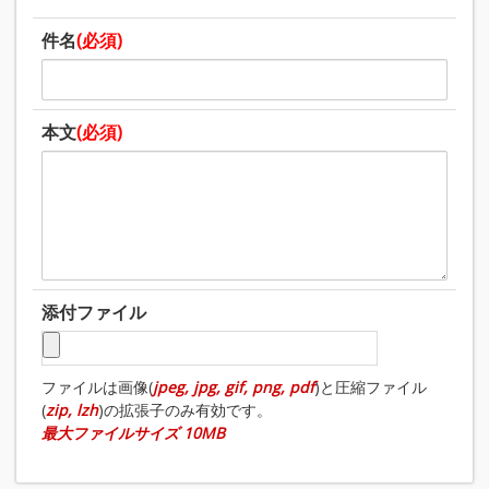
件名
(必須)
本文
(必須)
添付ファイル
ファイルは画像(
jpeg, jpg, gif, png, pdf
)と圧縮ファイル
(
zip, lzh
)の拡張子のみ有効です。
最大ファイルサイズ 10MB