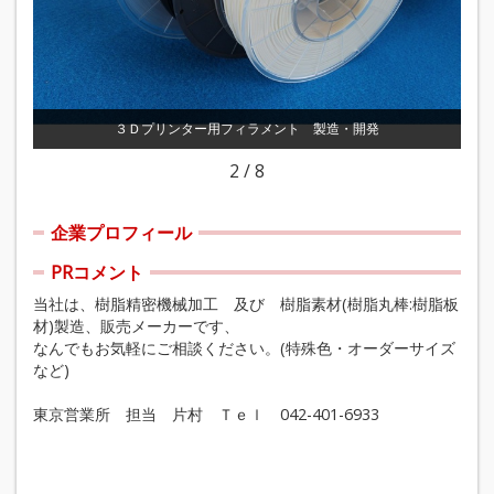
ＯＰ
樹
３Ｄプリンター用フィラメント 製造・開発
2
/
8
企業プロフィール
PRコメント
当社は、樹脂精密機械加工 及び 樹脂素材(樹脂丸棒:樹脂板
材)製造、販売メーカーです、
なんでもお気軽にご相談ください。(特殊色・オーダーサイズ
など)
東京営業所 担当 片村 Ｔｅｌ 042-401-6933