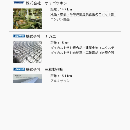
株式会社 オミゴウキン
距離：14.7 km
液晶・塗装・半導体製造装置用のロボット部
エンジン部品
株式会社 ナガエ
距離：15 km
ダイカスト含む複合品・建築金物（エクステ
ダイカスト含む自動車・工業部品（医療介護
株式会社 三和製作所
距離：15.1 km
アルミサッシ
アルミ網戸
株式会社 三栄プラテック
距離：15.2 km
プラスチック板のR曲げ加工
真空成形(車両内装部品・医療機器部品）