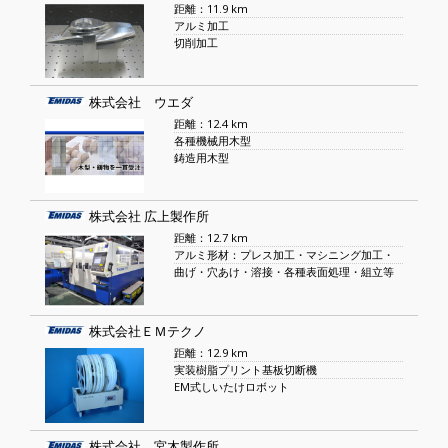
距離：11.9 km
アルミ加工
切削加工
株式会社 ウエダ
距離：12.4 km
各種機械用木型
鋳造用木型
株式会社 広上製作所
距離：12.7 km
アルミ形材：プレス加工・マシニング加工・
曲げ・穴あけ・溶接・各種表面処理・組立等
株式会社ＥＭテクノ
距離：12.9 km
実装樹脂プリント基板切断機
EM式しいたけロボット
株式会社 宮木製作所