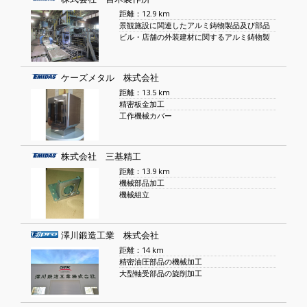
距離：12.9 km
景観施設に関連したアルミ鋳物製品及び部品
ビル・店舗の外装建材に関するアルミ鋳物製
ケーズメタル 株式会社
距離：13.5 km
精密板金加工
工作機械カバー
株式会社 三基精工
距離：13.9 km
機械部品加工
機械組立
澤川鍛造工業 株式会社
距離：14 km
精密油圧部品の機械加工
大型軸受部品の旋削加工