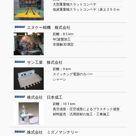
大型重量物スラットコンベヤ
低床重量物スラットコンベヤ（床上２５０ｍ
エヌケー精機 株式会社
距離：8.5 km
NC旋盤加工
非接触3D測定
サン工業 株式会社
距離：9 km
スイッチング電源のカバー
シャーシ
株式会社 日本成工
距離：10.1 km
真空成形・圧空成形によるプラスチック成形
材料販売・汎用部材の加工・工事施工
株式会社 ミズノマシナリー