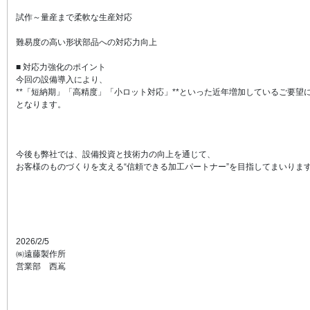
試作～量産まで柔軟な生産対応
難易度の高い形状部品への対応力向上
■ 対応力強化のポイント
今回の設備導入により、
**「短納期」「高精度」「小ロット対応」**といった近年増加しているご要
となります。
今後も弊社では、設備投資と技術力の向上を通じて、
お客様のものづくりを支える“信頼できる加工パートナー”を目指してまいりま
2026/2/5
㈱遠藤製作所
営業部 西嶌