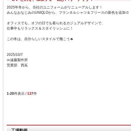
2025年冬から、当社のユニフォームがリニューアルします！
みんなおなじみのUNIQLOから、フランネルシャツ＆フリースの新色を追加🎨
オフィスでも、オフの日でも着られるカジュアルデザインで、
仕事中もリラックス＆スタイリッシュに！
この冬は、自分らしいスタイルで働こう🔥
2025/10/7
㈱遠藤製作所
営業部 西嶌
1-20
件表示 /
137
件
工場動画