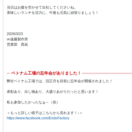
当日はお腹を空かせて出社してくださいね。
美味しいランチを活力に、午後も元気に頑張りましょう！
2026/3/23
㈱遠藤製作所
営業部 西嶌
ベトナム工場の忘年会がありました！
弊社ベトナム工場では、旧正月を目前に忘年会が開催されました！
表彰あり、出し物あり、大盛りあがりだったと思います！
私も参加したかったなぁ～（笑）
＜もっと詳しい様子はこちらから見れます！↓＞
https://www.facebook.com/EndoFactory