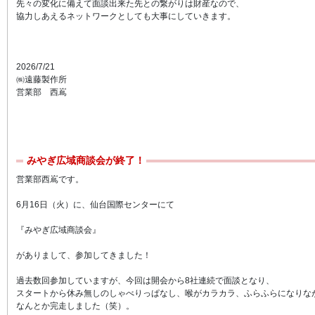
先々の変化に備えて面談出来た先との繋がりは財産なので、
協力しあえるネットワークとしても大事にしていきます。
2026/7/21
㈱遠藤製作所
営業部 西嶌
みやぎ広域商談会が終了！
営業部西嶌です。
6月16日（火）に、仙台国際センターにて
『みやぎ広域商談会』
がありまして、参加してきました！
過去数回参加していますが、今回は開会から8社連続で面談となり、
スタートから休み無しのしゃべりっぱなし、喉がカラカラ、ふらふらになりな
なんとか完走しました（笑）。