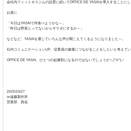
会社内フィットネスジムの設置に続いてOFFICE DE YASAIを導入することに
お昼に
「今日はYASAIで何食べようかな～」
「昨日は野菜とってないからサラダにするか～」
などなど、YASAIを通じていろんな声が聞こえてくるようになりました～。
社内コミュニケーションUP、従業員の健康につながることをしたいと考えて
OFFICE DE YASAI、ひとつの起爆剤になるのではないでしょうか＼(^o^)／
2025/10/27
㈱遠藤製作所
営業部 西嶌