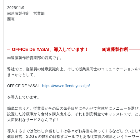
2025/11/9
㈱遠藤製作所 営業部
西嶌
OFFICE DE YASAI、導入しています！ ㈱遠藤製作所
㈱遠藤製作所営業部の西嶌です。
弊社では、従業員の健康意識向上、そして従業員同士のコミュニケーションを
きっかけとして、
OFFICE DE YASAI
https://www.officedeyasai.jp/
を導入しています。
簡単に言うと、従業員がその日の気分目的に合わせて主体的にメニューを選び
設置した冷蔵庫から食材を購入出来る、それも割安料金でキャッスレスで、と
大変便利なサービスなんです！
導入するまでは仕出し弁当もしくは各々がお弁当を持ってくるなどしていまし
健康経営、SDGｓの弊社の目指すゴールでもある従業員の健康というキーワー