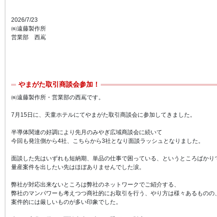
2026/7/23
㈱遠藤製作所
営業部 西嶌
やまがた取引商談会参加！
㈱遠藤製作所・営業部の西嶌です。
7月15日に、天童ホテルにてやまがた取引商談会に参加してきました。
半導体関連の好調により先月のみやぎ広域商談会に続いて
今回も発注側から4社、こちらから3社となり面談ラッシュとなりました。
面談した先はいずれも短納期、単品の仕事で困っている、というところばかり
量産案件を出したい先はほぼありませんでした涙。
弊社が対応出来ないところは弊社のネットワークでご紹介する、
弊社のマンパワーも考えつつ商社的にお取引を行う、やり方は様々あるものの
案件的には厳しいものが多い印象でした。