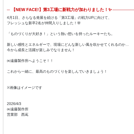
【NEW FACE!】第3工場に新戦力が加わりました！✨
4月1日、さらなる発展を続ける「第3工場」の戦力UPに向けて、
フレッシュな新卒2名が仲間入りしました！🌸
「ものづくりが大好き！」という熱い想いを持ったルーキーたち。
新しい感性とエネルギーで、現場にどんな新しい風を吹かせてくれるのか…
今から成長と活躍が楽しみでなりません！
㈱遠藤製作所へようこそ！！
これから一緒に、最高のものづくりを楽しんでいきましょう！
※画像はイメージです
2026/4/3
㈱遠藤製作所
営業部 西嶌