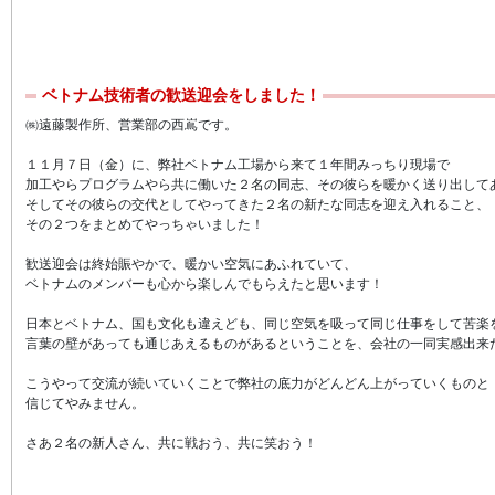
ベトナム技術者の歓送迎会をしました！
㈱遠藤製作所、営業部の西嶌です。
１１月７日（金）に、弊社ベトナム工場から来て１年間みっちり現場で
加工やらプログラムやら共に働いた２名の同志、その彼らを暖かく送り出して
そしてその彼らの交代としてやってきた２名の新たな同志を迎え入れること、
その２つをまとめてやっちゃいました！
歓送迎会は終始賑やかで、暖かい空気にあふれていて、
ベトナムのメンバーも心から楽しんでもらえたと思います！
日本とベトナム、国も文化も違えども、同じ空気を吸って同じ仕事をして苦楽
言葉の壁があっても通じあえるものがあるということを、会社の一同実感出来
こうやって交流が続いていくことで弊社の底力がどんどん上がっていくものと
信じてやみません。
さあ２名の新人さん、共に戦おう、共に笑おう！