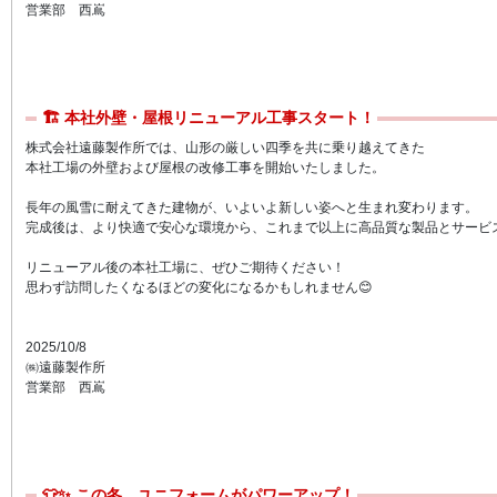
営業部 西嶌
🏗 本社外壁・屋根リニューアル工事スタート！
株式会社遠藤製作所では、山形の厳しい四季を共に乗り越えてきた
本社工場の外壁および屋根の改修工事を開始いたしました。
長年の風雪に耐えてきた建物が、いよいよ新しい姿へと生まれ変わります。
完成後は、より快適で安心な環境から、これまで以上に高品質な製品とサービ
リニューアル後の本社工場に、ぜひご期待ください！
思わず訪問したくなるほどの変化になるかもしれません😊
2025/10/8
㈱遠藤製作所
営業部 西嶌
👕✨ この冬、ユニフォームがパワーアップ！