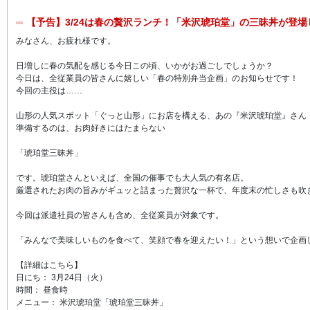
【予告】3/24は春の贅沢ランチ！「米沢琥珀堂」の三昧丼が登場
みなさん、お疲れ様です。
日増しに春の気配を感じる今日この頃、いかがお過ごしでしょうか？
今日は、全従業員の皆さんに嬉しい「春の特別弁当企画」のお知らせです！
今回の主役は……
山形の人気スポット「ぐっと山形」にお店を構える、あの『米沢琥珀堂』さん
準備するのは、お肉好きにはたまらない
「琥珀堂三昧丼」
です。琥珀堂さんといえば、全国の催事でも大人気の有名店。
厳選されたお肉の旨みがギュッと詰まった贅沢な一杯で、年度末の忙しさも吹
今回は派遣社員の皆さんも含め、全従業員が対象です。
「みんなで美味しいものを食べて、笑顔で春を迎えたい！」という想いで企画
【詳細はこちら】
日にち： 3月24日（火）
時間： 昼食時
メニュー： 米沢琥珀堂「琥珀堂三昧丼」