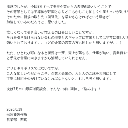
肌感でしたが、今回8社すべて発注企業からの希望面談ということで、
その背景としては半導体が好調となりどこもかしこも忙しく生産キャパが足り
そのために新規の取引先（調達先）を増やさなければという動きが
加速しているのだろうと、思いました。
忙しくなって引き合いが増えるのは喜ばしいことですが、
それを引き受けられない会社の現場とのギャップに営業としては非常に難しい
強いられております。。（どの企業の営業の方も同じかと思いますが、、）
ただ、ひとたび暇になると状況は一変、売上が落ちる、仕事が無い、営業何や
と矛先が営業に向きますから油断していられません。
アリとキリギリスではないですが、
こんな忙しい今だからこそ、企業と企業の、人と人のご縁を大切にして
丁寧に対応を心がけていなければならないと、むしろ強く思います。
次は7月の山形広域商談会、そんなご縁に期待して臨みます！
2026/6/19
㈱遠藤製作所
営業部 西嶌