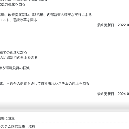
益力強化を図る
改善提案活動、5S活動、内部監査の確実な実行による
ト」意識改革を図る
最終更新日：2022-05
での迅速な対応
時での組織対応の向上を図る
う環境負荷の軽減
不適合の処置を通して自社環境システムの向上を図る
最終更新日：2024-02
銅町に設立
ントシステム国際規格 取得