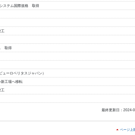
ントシステム国際規格 取得
竣工
ス 取得
得（ビューロベリタスジャパン）
い新工場へ移転
竣工
最終更新日：2024-03
ページ上