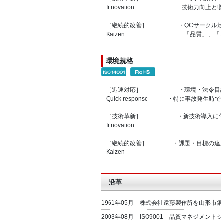
Innovation 技術力向上と収
［継続的改善］ ・QCサークル活動、
Kaizen 「品質」、「コス
環境規格
［迅速対応］ ・環境・法令目線
Quick response ・特に事故発生
［技術革新］ ・新技術導入に伴
Innovation
［継続的改善］ ・課題・目標の達成、
Kaizen
沿革
1961年05月 株式会社遠藤製作所を山形市
2003年08月 ISO9001 品質マネジメ