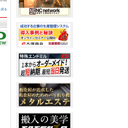
-12
へ戻る