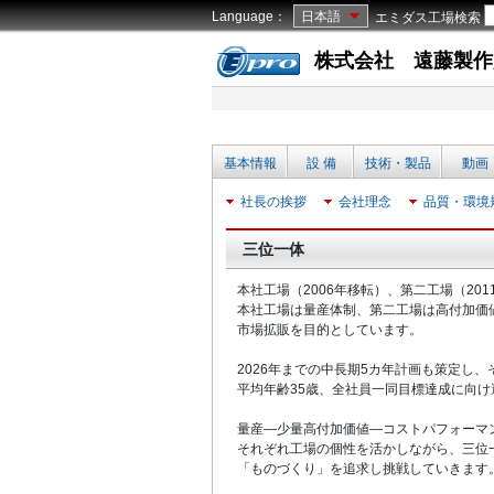
Language：
日本語
エミダス工場検索
株式会社 遠藤製作
基本情報
設 備
技術・製品
動画
社長の挨拶
会社理念
品質・環境
三位一体
本社工場（2006年移転）、第二工場（201
本社工場は量産体制、第二工場は高付加価
市場拡販を目的としています。
2026年までの中長期5カ年計画も策定し、
平均年齢35歳、全社員一同目標達成に向け
量産—少量高付加価値—コストパフォーマ
それぞれ工場の個性を活かしながら、三位
「ものづくり」を追求し挑戦していきます