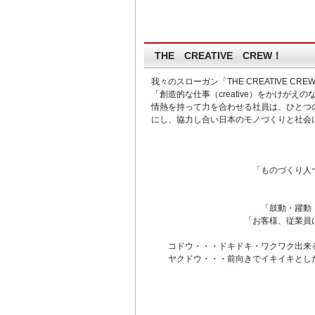
THE CREATIVE CREW！
我々のスローガン「THE CREATIVE CREW
「創造的な仕事（creative）をかけがえ
情熱を持って力を合わせる社員は、ひとつ
にし、協力し合い日本のモノづくりと社会
《ミッシ
「ものづくり人づくりを通
《ビジョ
「鼓動・躍動・感動のあ
「お客様、従業員に信頼さ
コドウ・・・ドキドキ・ワクワク出来
ヤクドウ・・・前向きでイキイキと
《バリュ
「迅速対
Quick res