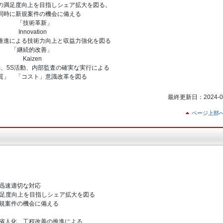
足度向上を目指しシェア拡大を図る。
機会に備える
新」
ion
による技術力向上と収益力強化を図る
改善」
en
S活動、内部監査の確実な実行による
」意識改革を図る
最終更新日：2024-03
ページ上部
速適切な対応
客の満足度向上を目指しシェア拡大を図る
機会に備える
化、工程改善の推進による