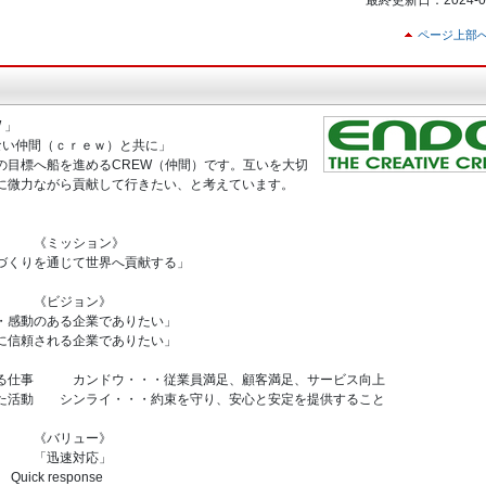
最終更新日：2024-03
ページ上部
 」
のない仲間（ｃｒｅｗ）と共に」
の目標へ船を進めるCREW（仲間）です。互いを大切
に微力ながら貢献して行きたい、と考えています。
ョン》
じて世界へ貢献する」
ン》
る企業でありたい」
れる企業でありたい」
る仕事 カンドウ・・・従業員満足、顧客満足、サービス向上
した活動 シンライ・・・約束を守り、安心と安定を提供すること
ー》
応」
ponse