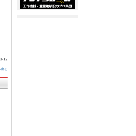
-12
へ戻る