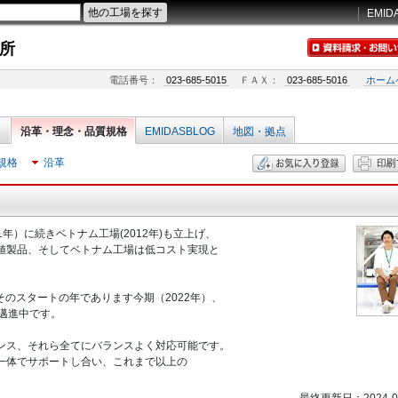
EMID
所
電話番号：
023-685-5015
ＦＡＸ：
023-685-5016
ホーム
沿革・理念・品質規格
EMIDASBLOG
地図・拠点
規格
沿革
1年）に続きベトナム工場(2012年)も立上げ、
値製品、そしてベトナム工場は低コスト実現と
そのスタートの年であります今期（2022年）、
邁進中です。
ンス、それら全てにバランスよく対応可能です。
一体でサポートし合い、これまで以上の
。