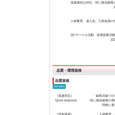
迅速適切な対応、特に既存顧客の満
同時に新規案件の
「技術革
Innovat
人材教育、省人化、工程改善の推進
「継続的
Kaiz
QCサークル活動、改善提案活動、5
「品質」 「コスト
品質・環境規格
品質規格
［迅速対応］ ・顧客目線での迅
Quick response ・特に既存顧
・同時に新規案件の
［技術革新］ ・人材教育、省人