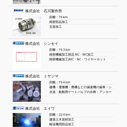
株式会社 石川製作所
距離：19 km
精密部品加工
五面加工
株式会社 シンセイ
距離：19.3 km
精密機械加工部品 NC・MC加工
精密機械加工(MC・NC・ワイヤーカット
株式会社 ミヤジマ
距離：19.4 km
建機・運搬機・農機などの減速機の歯車・シ
水道・船舶用ゲートバルブの弁棒・アンカー
株式会社 エイワ
距離：22.4 km
建築土木資材加工
輸送機用部品加工