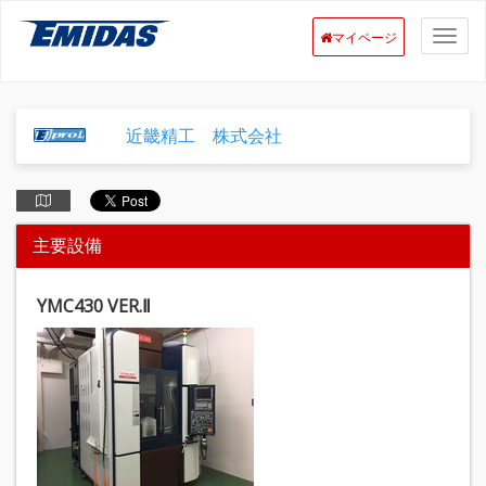
マイページ
近畿精工 株式会社
主要設備
YMC430 VER.Ⅱ