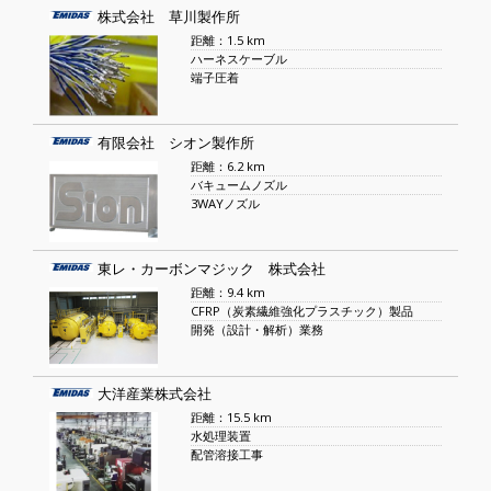
株式会社 草川製作所
距離：1.5 km
ハーネスケーブル
端子圧着
有限会社 シオン製作所
距離：6.2 km
バキュームノズル
3WAYノズル
東レ・カーボンマジック 株式会社
距離：9.4 km
CFRP（炭素繊維強化プラスチック）製品
開発（設計・解析）業務
大洋産業株式会社
距離：15.5 km
水処理装置
配管溶接工事