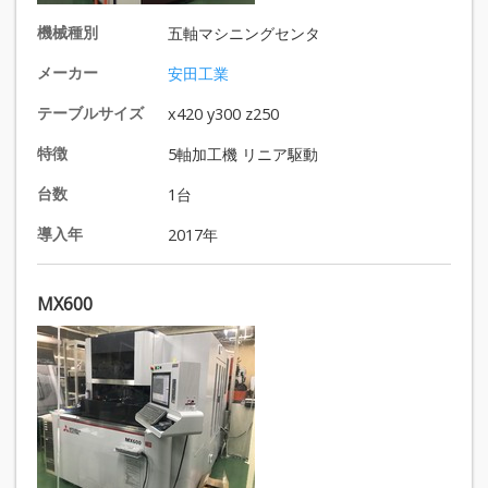
機械種別
五軸マシニングセンタ
メーカー
安田工業
テーブルサイズ
x420 y300 z250
特徴
5軸加工機 リニア駆動
台数
1台
導入年
2017年
MX600