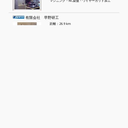
マシニング・NC旋盤・ワイヤーカット加工
有限会社 早野研工
距離：26.9 km
自動車プレス部品・試作型・試作品製作
車両窓枠・アルミ関係プレス品・切削加工
昭和電機滋賀 株式会社
距離：27.6 km
小型モーター
機器組立・配線
有限会社 多賀精密
距離：27.8 km
半導体関連治具部品製造、プリント基盤ルー
各種産業精密機械部品
有限会社 松葉溶接
距離：28.9 km
物流パレット