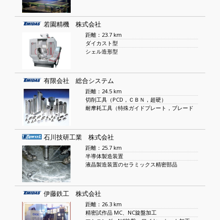
若園精機 株式会社
距離：23.7 km
ダイカスト型
シェル造形型
有限会社 総合システム
距離：24.5 km
切削工具（PCD，ＣＢＮ，超硬）
耐摩耗工具（特殊ガイドプレート，ブレード
石川技研工業 株式会社
距離：25.7 km
半導体製造装置
液晶製造装置のセラミックス精密部品
伊藤鉄工 株式会社
距離：26.3 km
精密試作品 MC、NC旋盤加工