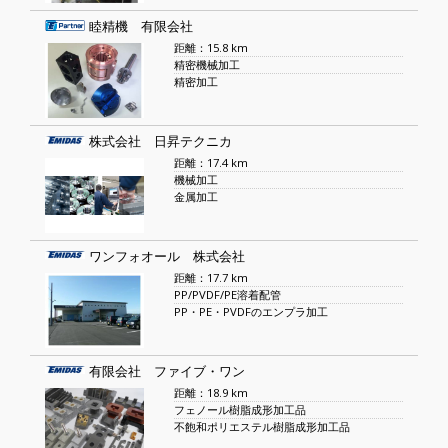
睦精機 有限会社
距離：15.8 km
精密機械加工
精密加工
株式会社 日昇テクニカ
距離：17.4 km
機械加工
金属加工
ワンフォオール 株式会社
距離：17.7 km
PP/PVDF/PE溶着配管
PP・PE・PVDFのエンプラ加工
有限会社 ファイブ・ワン
距離：18.9 km
フェノール樹脂成形加工品
不飽和ポリエステル樹脂成形加工品