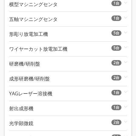
1台
横型マシニングセンタ
1台
五軸マシニングセンタ
5台
形彫り放電加工機
5台
ワイヤーカット放電加工機
2台
研磨機/研削盤
2台
成形研磨機/研削盤
1台
YAGレーザー溶接機
1台
射出成形機
2台
光学顕微鏡