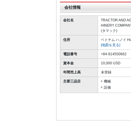
会社情報
会社名
TRACTOR AND A
HINERY COMPANY
(タマック)
住所
ベトナム ハノイ Ha
[地図を見る]
電話番号
+84-914550662
資本金
10,000 USD
年間売上高
未登録
主要三品目
機械
設備