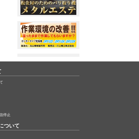
て
て
信停止
について