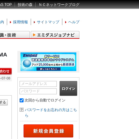
AS TOP
技術の森
ＮＣネットワークブログ
案内
採用情報
サイトマップ
ヘルプ
AMA
-07-08
メールアドレス
パスワード
次回から自動でログイン
パスワードをお忘れの方はこち
ら