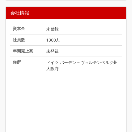
t
会社情報
e
m
1
資本金
未登録
o
社員数
1300人
f
2
年間売上高
未登録
住所
ドイツ バーデン＝ヴュルテンベルク州
大阪府