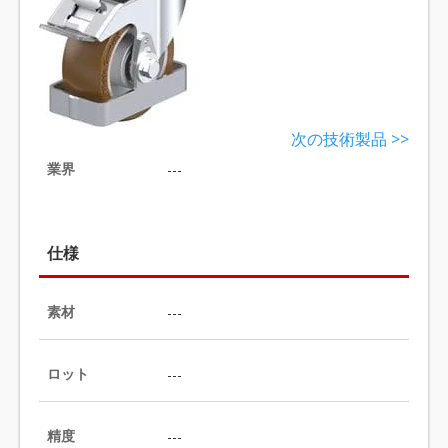
次の技術製品 >>
業界
---
仕様
素材
---
ロット
---
精度
---