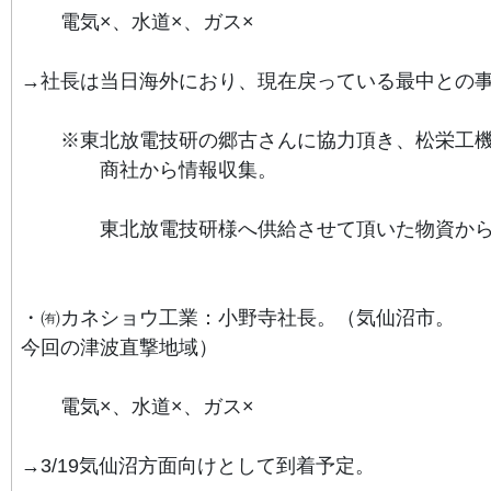
電気×、水道×、ガス×
→社長は当日海外におり、現在戻っている最中との
※東北放電技研の郷古さんに協力頂き、
松栄工
商社から情報収集。
東北放電技研様へ供給させて頂いた物資から
・㈲カネショウ工業：小野寺社長。（気仙沼市。
今回の津波直撃地域）
電気×、水道×、ガス×
→3/19気仙沼方面向けとして到着予定。