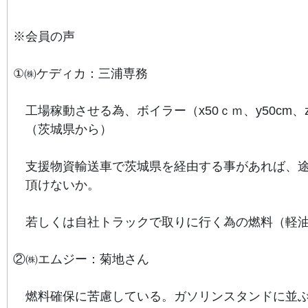
※会員の声
①㈱ケディカ：三浦専務
工場稼動させる為、ボイラー（x50ｃｍ、y50cm、
（茨城県から）
支援物資輸送車で茨城県を経由する事があれば、
頂けないか。
若しくは自社トラックで取りに行く為の燃料（軽
②㈱エムジー：菊地さん
燃料確保に苦慮している。
ガソリンスタンドに並