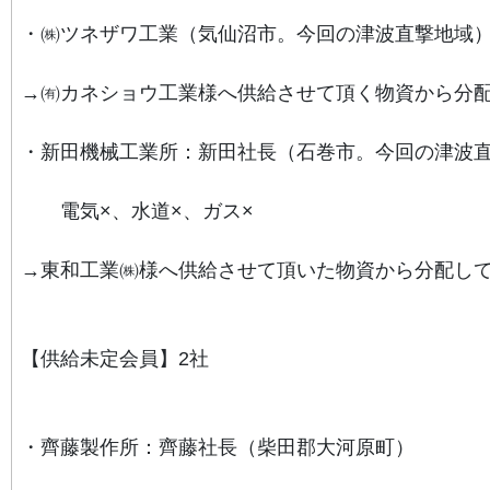
・㈱ツネザワ工業（気仙沼市。今回の津波直撃地域
→㈲
カネショウ工業様へ供給させて頂く物資から分
・新田機械工業所：新田社長（石巻市。今回の津波
電気×、水道×、ガス×
→東和工業㈱様へ供給させて頂いた物資から分配し
【供給未定会員】2社
・齊藤製作所：齊藤社長（柴田郡大河原町）