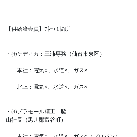
【供給済会員】7社+1箇所
・㈱ケディカ：三浦専務（仙台市泉区）
本社：電気○、水道×、ガス×
北上：電気×、水道×、ガス×
・㈱プラモール精工：脇
山
社長（黒川郡富谷町）
本社：電気○、水道×、ガス○（プロパン）