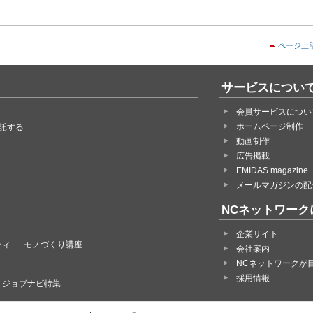
たことをもって、変更後の利用条件に同意したものとみなします。
本規約の変更により会員に生じる損害等についていかなる責任も負いません。
ス
ページ上
ービス内容)
スは、会員の氏名もしくは会社名または会社情報等を登録し、当社がインターネッ
テンツを提供することで、会員の受注や発注等に役立てるものです。
サービスについ
本規約のほか当社が必要に応じて定める規約・規則にしたがって契約した内容に沿
ビスを利用するものとします。
会員サービスについ
本サービスのほか、本サービスの利用に関して、その他のサービスを紹介する場合
ホームページ制作
託する
。また、当社は、そうしたサービスの利用を希望する会員に関する情報を当該サー
動画制作
者に対し開示する場合がありますが、かかるサービスの提供や情報の開示について
広告掲載
の責任も負うものではありません。
EMIDAS magazine
員資格)
メールマガジンの配
、本サービスの利用に関して本規約が適用されるものであり、以下の各号のすべて
で本規約を承諾して当社所定の方法にて登録の申込みをしたもののうち、当社がこ
NCネットワーク
サービスに関する契約（以下「本契約」）が成立した法人または個人をいいます。
以外の場合でも当社が特に認める場合は、会員登録が認められることがあります。
企業サイト
める分類の業種を専ら営業活動の範囲としていること
ティ
モノづくり講座
会社案内
団体（暴力及び過激行動団体）に関与されていないこと
NCネットワークが
採用情報
・ジョブナビ特集
約の申込)
利用を希望する法人または個人は、以下の各号に同意の上、当社所定の方法により