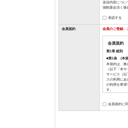
送信内容につい
強制退会頂く場
承諾する
会員規約
会員のご登録、
会員規約
第1章 総則
■第1条 (本
本規約は、株
（以下「本サ
サービス（以
スの利用にあ
の利用を希望
す。
■第2条 （
当社は、
会員規約に
員の一般
情に照ら
は、本規
本サイト