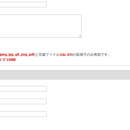
jpeg, jpg, gif, png, pdf
)と圧縮ファイル(
zip, lzh
)の拡張子のみ有効です。
ズ 10MB