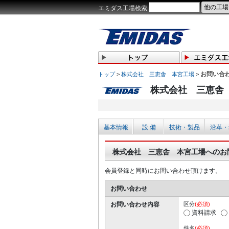
エミダス工場検索
お問い合
トップ
>
株式会社 三恵舎 本宮工場
>
株式会社 三恵舎
基本情報
設 備
技術・製品
沿革・
株式会社 三恵舎 本宮工場へのお
会員登録と同時にお問い合わせ頂けます。
お問い合わせ
お問い合わせ内容
区分
(必須)
資料請求
件名
(必須)