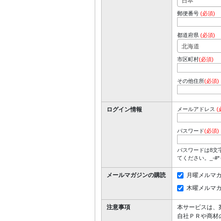
日本
郵便番号
(必須)
都道府県
(必須)
北海道
市区町村
(必須)
その他住所
(必須)
ログイン情報
メールアドレス
(
パスワード
(必須)
パスワードは8文
てください。_-#
メールマガジンの購読
月曜メルマ
木曜メルマ
注意事項
本サービスは、
自社ＰＲや商材