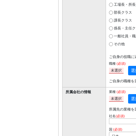
工場長・所長
部長クラス
課長クラス
係長・主任ク
一般社員・職
その他
ご自身の役職に
職種
(必須)
選
未選択
ご自身の職種を
所属会社の情報
業種
(必須)
選
未選択
所属先の業種を
社名
(必須)
国
(必須)