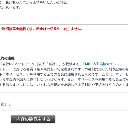
て、受け取った方から苦情をいただいた場合、
合があります。
ご利用は完全無料です。料金は一切発生いたしません。
規約の適用)
式会社NCネットワーク（以下「当社」）が提供する、
EMIDAS工場検索エンジン
イト」）における会員（第４条において定義されます）の種別に応じた別表記載の
下「本サービス」）を利用する全ての会員に適用されるものです。会員は、本サー
たり本規約を誠実に遵守しなければならず、また、本サービスを利用する会員及び
する法人または個人は、いずれも本規約を承諾した上で利用や申込を行うものとし
規約の変更等）
状況の変化その他の相当の事由があると認められる場合において、本規約の変更が
同意する
の利益に適合するとき、またはその変更が本規約の目的に反せず、かつ変更に係る
して合理的なものであるときには、本規約を任意に変更することができます。当社
約を変更する場合、原則として、本規約を変更する旨、変更内容及び効力発生時期
で通知または公表する方法により会員に周知し、会員が本規約の変更後に本サービ