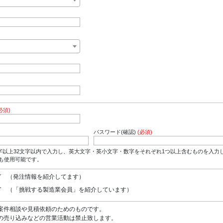
必須)
パスワード(確認)
(必須)
字以上32文字以内で入力し、英大文字・英小文字・数字をそれぞれ1つ以上含むものを入力
*も使用可能です。
ガ （発注情報を紹介してます）
ガ （「挑戦する製造業会員」を紹介しています）
案件相談や見積依頼のためのものです。
の売り込みなどの営業活動は禁止致します。