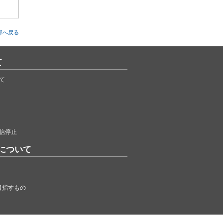
部へ戻る
ト
て
っ
て
が
ビ
当
信停止
を
れ
について
目指すもの
契