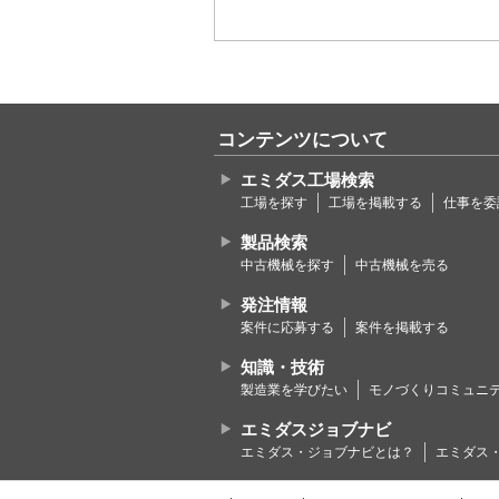
を利用し
当社は、
第2章 サービ
■第3条 (サ
本サービ
上のコン
コンテンツについて
会員は、
て本サー
エミダス工場検索
当社は、
工場を探す
工場を掲載する
仕事を委
あります
スの提供
製品検索
社は何ら
中古機械を探す
中古機械を売る
■第4条 (会
「会員」とは
発注情報
満たしたうえ
案件に応募する
案件を掲載する
を承認し、本
ただし、それ
知識・技術
当社の定
製造業を学びたい
モノづくりコミュニ
反社会的
エミダスジョブナビ
第3章 契約
エミダス・ジョブナビとは？
エミダス
■第5条 (契
本サービスの