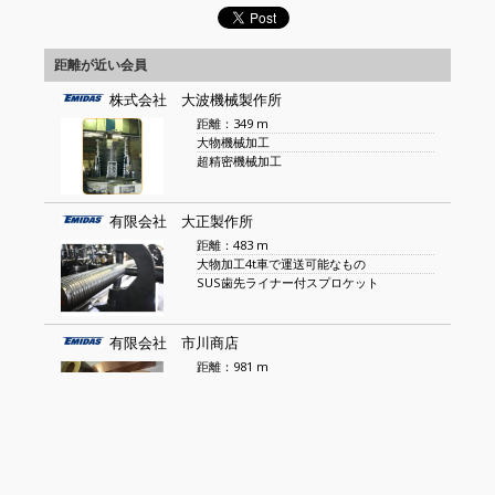
距離が近い会員
株式会社 大波機械製作所
距離：349 m
大物機械加工
超精密機械加工
有限会社 大正製作所
距離：483 m
大物加工4t車で運送可能なもの
SUS歯先ライナー付スプロケット
有限会社 市川商店
距離：981 m
特殊真鍮C6782・C4641・C371
快削真鍮C3604、銅C1100・C10
株式会社 光電機製作所
距離：1 km