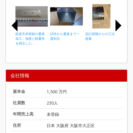
鉄道天井部材の量産
試作から量産まで一
設計段階からの工法
黒染め前
加工、強度と軽量性
貫対応
提案
対応
を両立した...
I
t
会社情報
e
m
1
資本金
1,500 万円
o
社員数
230人
f
2
年間売上高
未登録
0
住所
日本 大阪府 大阪市大正区