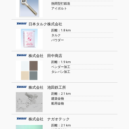
熱間型打鍛造
アイボルト
日本タルク株式会社
距離：1.8 km
タルク
パウダー
株式会社 田中商店
距離：1.9 km
ベンダー加工
タレパン加工
株式会社 池田鉄工所
距離：2.1 km
建築金物
船用金物
株式会社 ナガオテック
距離：2.1 km