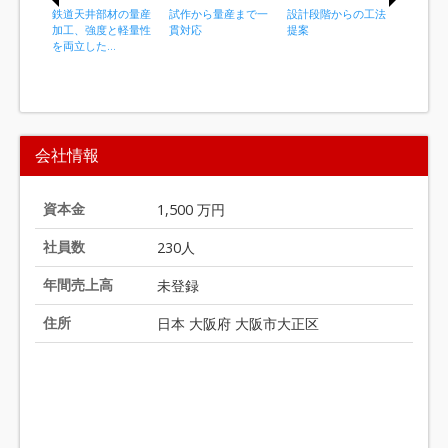
鉄道天井部材の量産
試作から量産まで一
設計段階からの工法
黒染め前
加工、強度と軽量性
貫対応
提案
対応
を両立した...
I
t
会社情報
e
m
1
資本金
1,500 万円
o
社員数
230人
f
2
年間売上高
未登録
0
住所
日本 大阪府 大阪市大正区