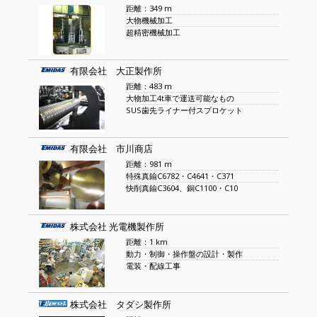
距離：349 m
大物機械加工
超精密機械加工
有限会社 大正製作所
距離：483 m
大物加工4t車で運送可能なもの
SUS歯先ライナー付スプロケット
有限会社 市川商店
距離：981 m
特殊真鍮C6782・C4641・C371
快削真鍮C3604、銅C1100・C10
株式会社 光電機製作所
距離：1 km
動力・制御・操作盤の設計・製作
電装・配線工事
株式会社 タダシ製作所