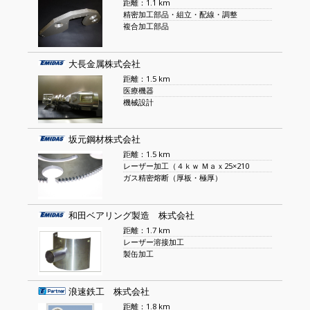
距離：1.1 km
精密加工部品・組立・配線・調整
複合加工部品
大長金属株式会社
距離：1.5 km
医療機器
機械設計
坂元鋼材株式会社
距離：1.5 km
レーザー加工（４ｋｗ Ｍａｘ25×210
ガス精密熔断（厚板・極厚）
和田ベアリング製造 株式会社
距離：1.7 km
レーザー溶接加工
製缶加工
浪速鉄工 株式会社
距離：1.8 km