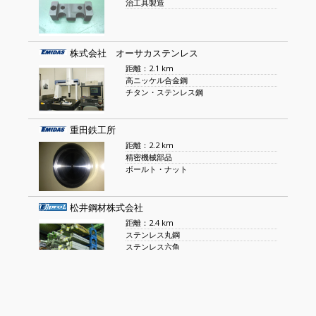
治工具製造
株式会社 オーサカステンレス
距離：2.1 km
高ニッケル合金鋼
チタン・ステンレス鋼
重田鉄工所
距離：2.2 km
精密機械部品
ボールト・ナット
松井鋼材株式会社
距離：2.4 km
ステンレス丸鋼
ステンレス六角
株式会社 オプティマス
距離：2.5 km
オプティマスシリーズの販売・輸出事業