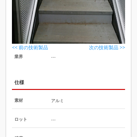
<< 前の技術製品
次の技術製品 >>
業界
---
仕様
素材
アルミ
ロット
---