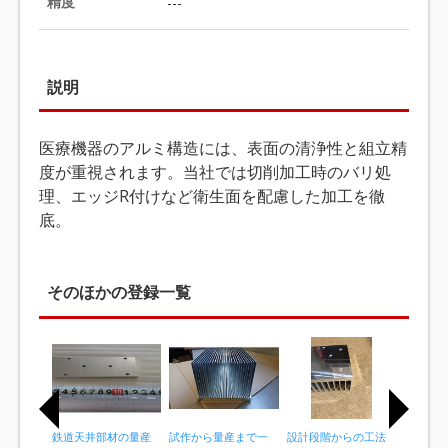
精度
---
説明
医療機器のアルミ構造には、表面の清浄性と組立精
度が重視されます。当社では切削加工時のバリ処
理、エッジR付けなど衛生面を配慮した加工を徹
底。
そのほかの登録一覧
鉄道天井部材の量産
試作から量産まで一
設計段階からの工法
黒染め前