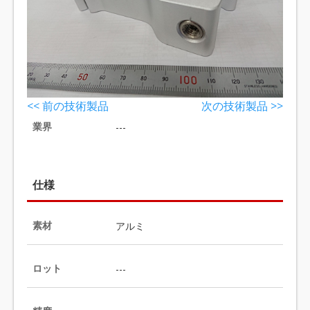
<< 前の技術製品
次の技術製品 >>
業界
---
仕様
素材
アルミ
ロット
---