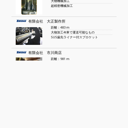
大物機械加工
超精密機械加工
有限会社 大正製作所
距離：483 m
大物加工4t車で運送可能なもの
SUS歯先ライナー付スプロケット
有限会社 市川商店
距離：981 m
特殊真鍮C6782・C4641・C371
快削真鍮C3604、銅C1100・C10
株式会社 光電機製作所
距離：1 km
動力・制御・操作盤の設計・製作
電装・配線工事
株式会社 タダシ製作所
距離：1.1 km
精密加工部品・組立・配線・調整