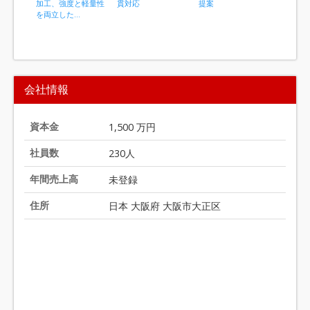
加工、強度と軽量性
貫対応
提案
対応
を両立した...
I
t
会社情報
e
m
1
資本金
1,500 万円
o
社員数
230人
f
2
年間売上高
未登録
0
住所
日本 大阪府 大阪市大正区