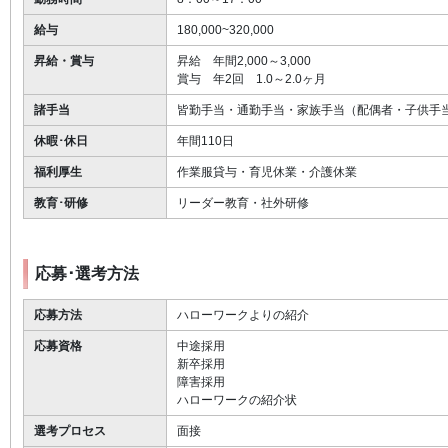
給与
180,000~320,000
昇給・賞与
昇給 年間2,000～3,000
賞与 年2回 1.0～2.0ヶ月
諸手当
皆勤手当・通勤手当・家族手当（配偶者・子供手
休暇･休日
年間110日
福利厚生
作業服貸与・育児休業・介護休業
教育･研修
リーダー教育・社外研修
応募･選考方法
応募方法
ハローワークよりの紹介
応募資格
中途採用
新卒採用
障害採用
ハローワークの紹介状
選考プロセス
面接