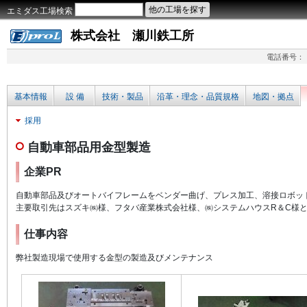
エミダス工場検索
株式会社 瀬川鉄工所
電話番号：
基本情報
設 備
技術・製品
沿革・理念・品質規格
地図・拠点
採用
自動車部品用金型製造
企業PR
自動車部品及びオートバイフレームをベンダー曲げ、プレス加工、溶接ロボッ
主要取引先はスズキ㈱様、フタバ産業株式会社様、㈱システムハウスR＆C様
仕事内容
弊社製造現場で使用する金型の製造及びメンテナンス