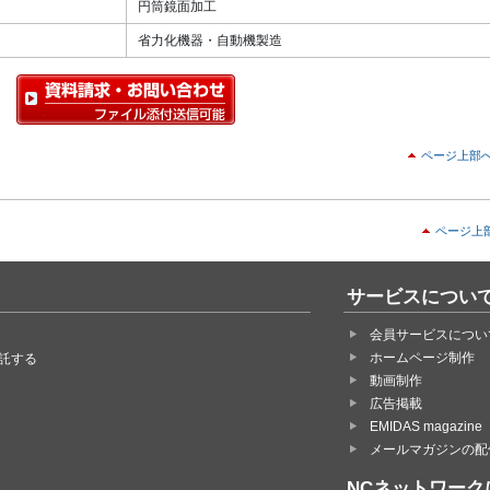
円筒鏡面加工
省力化機器・自動機製造
ページ上部
ページ上
サービスについ
会員サービスについ
ホームページ制作
託する
動画制作
広告掲載
EMIDAS magazine
メールマガジンの配
NCネットワーク