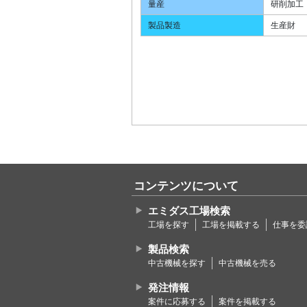
量産
研削加工
製品製造
生産財
コンテンツについて
エミダス工場検索
工場を探す
工場を掲載する
仕事を委
製品検索
中古機械を探す
中古機械を売る
発注情報
案件に応募する
案件を掲載する