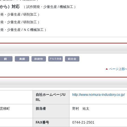
個から）対応
（ 試作開発・少量生産 / 機械加工 ）
発・少量生産 / 研削加工 ）
発・少量生産 / 研削加工 ）
発・少量生産 / ＮＣ機械加工 ）
ページ上部
自社ホームページU
http://www.nomura-industory.co.jp/
RL
市雲梯町
担当者
野村 祐太
FAX番号
0744-21-2501