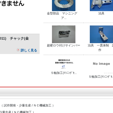
金型部品 マシニング
治具
ア...
KD11) チャック(金
超硬ロウ付けサインバー
治具 一貫体制 
作
詳しく見る
５軸加工(ﾏｼﾆﾝｸﾞｾ...
５軸加工(ﾏｼﾆﾝｸﾞｾ..
（ 試作開発・少量生産 / ＮＣ機械加工 ）
少量生産 / ＮＣ機械加工 ）