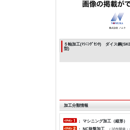
５軸加工(ﾏｼﾆﾝｸﾞｾﾝﾀ) ダイス鋼(S
型)
加工分類情報
マシニング加工（縦形）
NC旋盤加工
（ 試作開発・