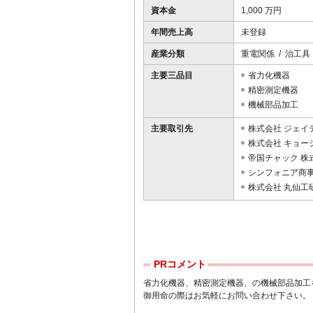
資本金
1,000 万円
年間売上高
未登録
産業分類
重電関係 / 治工具 
主要三品目
省力化機器
精密測定機器
機械部品加工
主要取引先
株式会社 ジェイ
株式会社 キョー
帝国チャック 株
シンフォニア商事
株式会社 丸仙工
PRコメント
省力化機器、精密測定機器、の機械部品加工
御用命の際はお気軽にお問い合わせ下さい。