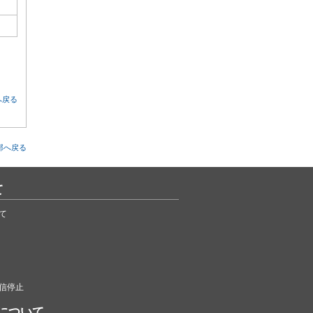
へ戻る
部へ戻る
て
て
信停止
について