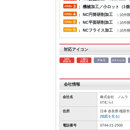
機械加工／小ロット（1
NC円筒研削加工
（ 試作開
NC平面研削加工
（ 試作開
NCフライス加工
（ 試作開
対応アイコン
会社情報
会社名
株式会社 ノムラ
(のむら)
住所
日本 奈良県 橿原
[地図を見る]
電話番号
0744-21-2500