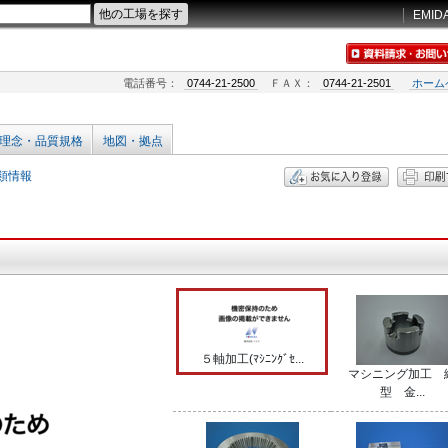
EMID
電話番号：
0744-21-2500
ＦＡＸ：
0744-21-2501
ホーム
理念・品質規格
地図・拠点
類情報
５軸加工(ﾏｼﾆﾝｸﾞｾ...
マシニング加工 
型 金...