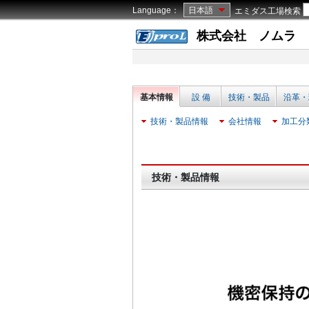
Language：
日本語
エミダス工場検索
株式会社 ノムラ
基本情報
設 備
技術・製品
沿革・
技術・製品情報
会社情報
加工分
技術・製品情報