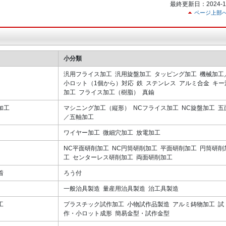
最終更新日：2024-10
ページ上部
小分類
汎用フライス加工 汎用旋盤加工 タッピング加工 機械加工
小ロット（1個から）対応 鉄 ステンレス アルミ合金 キー
加工 フライス加工（樹脂） 真鍮
加工
マシニング加工（縦形） NCフライス加工 NC旋盤加工 五
／五軸加工
ワイヤー加工 微細穴加工 放電加工
NC平面研削加工 NC円筒研削加工 平面研削加工 円筒研削
工 センターレス研削加工 両面研削加工
着
ろう付
一般治具製造 量産用治具製造 治工具製造
工
プラスチック試作加工 小物試作品製造 アルミ鋳物加工 試
作・小ロット成形 簡易金型・試作金型