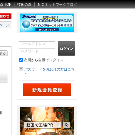
AS TOP
技術の森
ＮＣネットワークブログ
ページ
メールアドレス
パスワード
次回から自動でログイン
パスワードをお忘れの方はこち
ら
縦