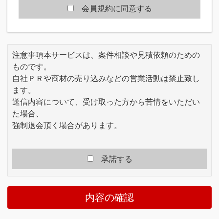
員の一般の利益に適合するとき、またはその変
会員規約に同意する
更が本規約の目的に反せず、かつ変更に係る事
情に照らして合理的なものであるときには、本
規約を任意に変更することができます。当社
は、本規約を変更する場合、原則として、本規
注意事項本サービスは、案件相談や見積依頼のための
約を変更する旨、変更内容及び効力発生時期を
ものです。
本サイトで通知または公表する方法により会員
自社ＰＲや商材の売り込みなどの営業活動は禁止致し
に周知し、会員が本規約の変更後に本サービス
を利用したことをもって、変更後の利用条件に
ます。
同意したものとみなします。
送信内容について、受け取った方から苦情をいただい
当社は、本規約の変更により会員に生じる損害
た場合、
等についていかなる責任も負いません。
強制退会頂く場合があります。
第2章 サービス
■第3条 (サービス内容)
本サービスは、会員の氏名もしくは会社名また
承諾する
は会社情報等を登録し、当社がインターネット
上のコンテンツを提供することで、会員の受注
や発注等に役立てるものです。
内容の確認
会員は、本規約のほか当社が必要に応じて定め
る規約・規則にしたがって契約した内容に沿っ
て本サービスを利用するものとします。