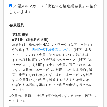
木曜メルマガ （「挑戦する製造業会員」を紹介
しています）
会員規約
第1章 総則
■第1条 (本規約の適用)
本規約は、株式会社NCネットワーク（以下「当社」）
が提供する、
EMIDAS工場検索エンジン
（以下「本サ
イト」）における会員（第４条において定義されま
す）の種別に応じた別表記載の各サービス（以下「本
サービス」）を利用する全ての会員に適用されるもの
です。会員は、本サービスの利用にあたり本規約を誠
実に遵守しなければならず、また、本サービスを利用
する会員及びその利用を希望する法人または個人は、
いずれも本規約を承諾した上で利用や申込を行うもの
とします。
■第2条 （規約の変更等）
※会員のご登録、ご利用は完全無料です。料金は一切発生い
当社は、状況の変化その他の相当の事由がある
たしません。
と認められる場合において、本規約の変更が会