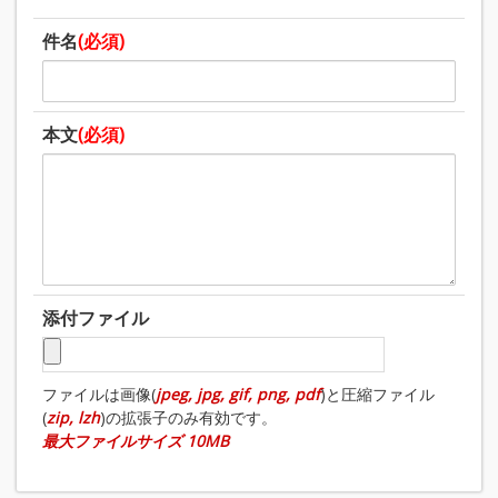
件名
(必須)
本文
(必須)
添付ファイル
ファイルは画像(
jpeg, jpg, gif, png, pdf
)と圧縮ファイル
(
zip, lzh
)の拡張子のみ有効です。
最大ファイルサイズ 10MB