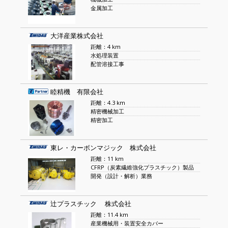
金属加工
大洋産業株式会社
距離：4 km
水処理装置
配管溶接工事
睦精機 有限会社
距離：4.3 km
精密機械加工
精密加工
東レ・カーボンマジック 株式会社
距離：11 km
CFRP（炭素繊維強化プラスチック）製品
開発（設計・解析）業務
辻プラスチック 株式会社
距離：11.4 km
産業機械用・装置安全カバー