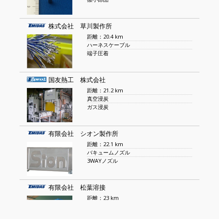
株式会社 草川製作所
距離：20.4 km
ハーネスケーブル
端子圧着
国友熱工 株式会社
距離：21.2 km
真空浸炭
ガス浸炭
有限会社 シオン製作所
距離：22.1 km
バキュームノズル
3WAYノズル
有限会社 松葉溶接
距離：23 km
物流パレット
レーザー加工品