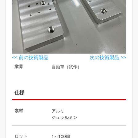
<< 前の技術製品
次の技術製品 >>
業界
自動車（試作）
仕様
素材
アルミ
ジュラルミン
ロット
1～100個