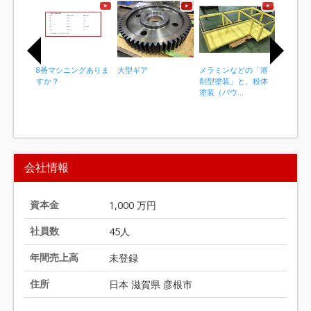
8番マシニングありま
大型ギア
メラミンなどの「溶
産業機械
すか？
剤型塗装」と、粉体
く使われ
塗装（パウ...
類
I
t
会社情報
e
m
1
資本金
1,000 万円
o
社員数
45人
f
2
年間売上高
未登録
0
住所
日本 滋賀県 彦根市