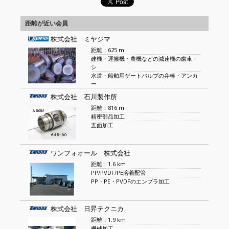
距離が近い会員
株式会社 ミヤジマ
距離：625 m
建機・運搬機・農機などの減速機の歯車・
シ
水道・船舶用ゲートバルブの弁棒・アンカ
ー
株式会社 石川製作所
距離：816 m
精密部品加工
五面加工
ワンフォオール 株式会社
距離：1.6 km
PP/PVDF/PE溶着配管
PP・PE・PVDFのエンプラ加工
株式会社 日昇テクニカ
距離：1.9 km
機械加工