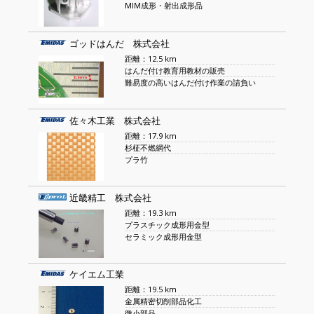
MIM成形・射出成形品
ゴッドはんだ 株式会社
距離：12.5 km
はんだ付け教育用教材の販売
難易度の高いはんだ付け作業の請負い
佐々木工業 株式会社
距離：17.9 km
杉柾不燃網代
プラ竹
近畿精工 株式会社
距離：19.3 km
プラスチック成形用金型
セラミック成形用金型
ケイエム工業
距離：19.5 km
金属精密切削部品化工
微小部品