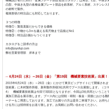
機械設計者のための「金属プレート部品 総合カタログ」は角型、L型、中抜き
凸型、中抜き丸型の各種金属プレート部品を鉄系材、アルミ系材、ステンレス
の材料で製作。
複雑形状の特注品にも対応しております。
３つの特徴
特徴①：製造直販だからできる価格
特徴②：小物から3ｍを越える長尺物まで品揃えNo1
特徴③：特注品1個からつくります
カタログをご請求の方は
info@joyofuji.com
弊社営業管理部 岸本まで
6月24日（水）～26日（金）「第19回 機械要素技術展」出展！！
2015年6月24日（水）～26日（金）にかけて東京ビッグサイトにて開催され
技術展」に木村製作所様、新和製作所様3社共同でブース出展致します。（コマ番
4） 機械要素技術展は今回で3回目となりますが、今回は3社共同ということ
属加工部品を展示致します。ブース内には切削・研削・板金・溶接における難削材
ーナーもご用意しております。加工でお困りの方は是非ご来場下さい。お待ち
ける方には招待状をお送り致します。お気軽にお問い合わせください。