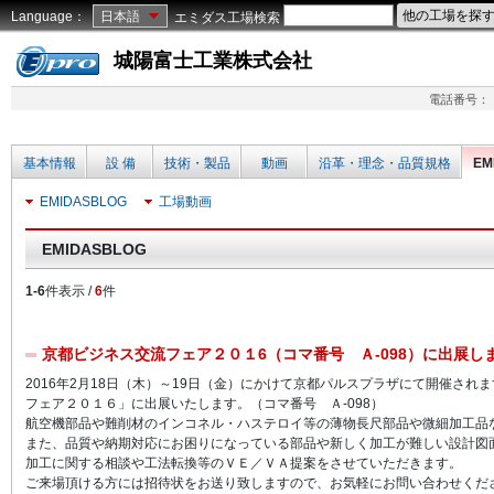
Language：
日本語
エミダス工場検索
城陽富士工業株式会社
電話番号：
基本情報
設 備
技術・製品
動画
沿革・理念・品質規格
EM
EMIDASBLOG
工場動画
EMIDASBLOG
1-6
件表示 /
6
件
京都ビジネス交流フェア２０１6（コマ番号 Ａ-098）に出展し
2016年2月18日（木）～19日（金）にかけて京都パルスプラザにて開催され
フェア２０１６」に出展いたします。（コマ番号 Ａ-098）
航空機部品や難削材のインコネル・ハステロイ等の薄物長尺部品や微細加工品
また、品質や納期対応にお困りになっている部品や新しく加工が難しい設計図
加工に関する相談や工法転換等のＶＥ／ＶＡ提案をさせていただきます。
ご来場頂ける方には招待状をお送り致しますので、お気軽にお問い合わせくだ