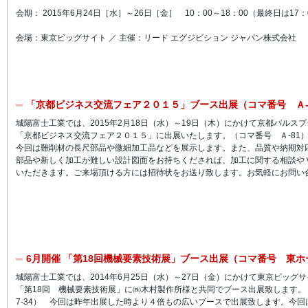
会期： 2015年6月24日［水］～26日［金］ 10：00～18：00（最終日は17
会場：東京ビッグサイト ／ 主催：リード エグジビション ジャパン株式会社
「京都ビジネス交流フェア２０１５」ブース出展（コマ番号 Ａ-
城陽富士工業では、2015年2月18日（水）～19日（木）にかけて京都パルス
「京都ビジネス交流フェア２０１５」に出展いたします。（コマ番号 Ａ-81
今回は難削材の長尺部品や微細加工品などを展示します。また、品質や納期対
部品や新しく加工が難しい設計図面をお持ちくだされば、加工に関する相談や
いただきます。ご来場頂ける方には招待状をお送り致します。お気軽にお問い
6月開催 「第18回機械要素技術展」ブース出展（コマ番号 東ホー
城陽富士工業では、2014年6月25日（水）～27日（金）にかけて東京ビッグ
「第18回 機械要素技術展」に㈱木村製作所様と共同でブース出展致します。
7-34） 今回は昨年出展した時より４倍もの広いブースで出展致します。今回は