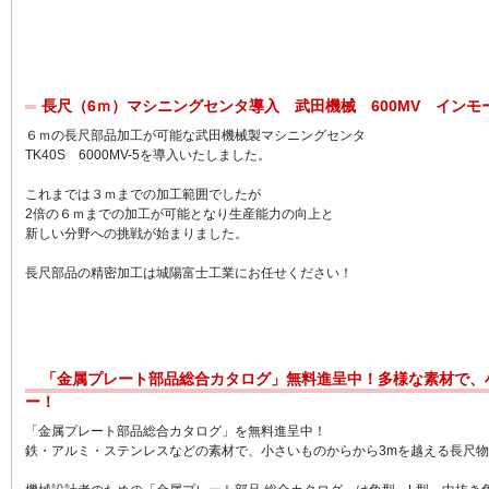
長尺（6ｍ）マシニングセンタ導入 武田機械 600MV インモ
６ｍの長尺部品加工が可能な武田機械製マシニングセンタ
TK40S 6000MV-5を導入いたしました。
これまでは３ｍまでの加工範囲でしたが
2倍の６ｍまでの加工が可能となり生産能力の向上と
新しい分野への挑戦が始まりました。
長尺部品の精密加工は城陽富士工業にお任せください！
「金属プレート部品総合カタログ」無料進呈中！多様な素材で、
ー！
「金属プレート部品総合カタログ」を無料進呈中！
鉄・アルミ・ステンレスなどの素材で、小さいものからから3mを越える長尺