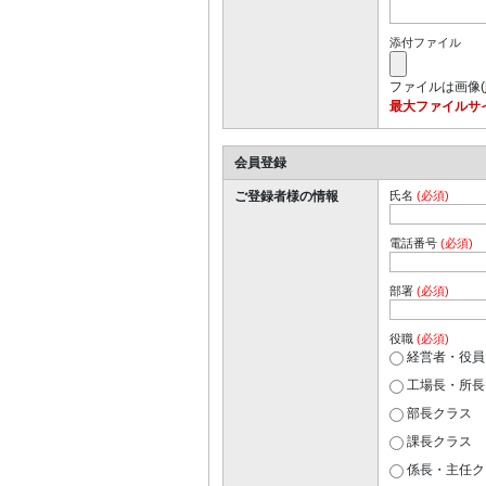
添付ファイル
ファイルは画像(
最大ファイルサイ
会員登録
ご登録者様の情報
氏名
(必須)
電話番号
(必須)
部署
(必須)
役職
(必須)
経営者・役員
工場長・所長
部長クラス
課長クラス
係長・主任ク