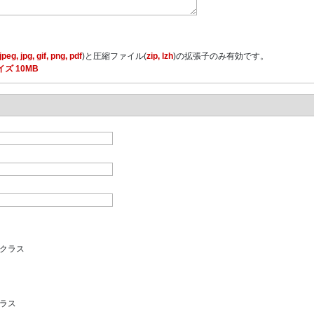
jpeg, jpg, gif, png, pdf
)と圧縮ファイル(
zip, lzh
)の拡張子のみ有効です。
ズ 10MB
クラス
ラス