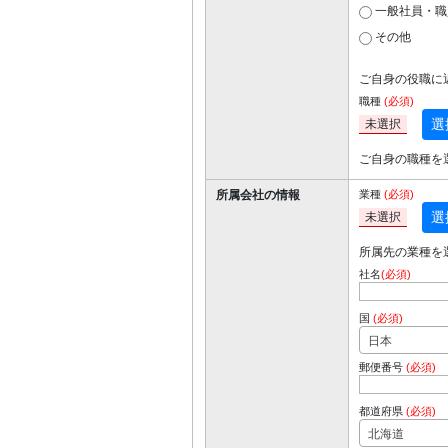
一般社員・職
その他
ご自身の役職に
職種
(必須)
選
未選択
ご自身の職種を
所属会社の情報
業種
(必須)
選
未選択
所属先の業種を
社名
(必須)
国
(必須)
日本
郵便番号
(必須)
都道府県
(必須)
北海道