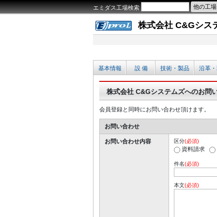
エミダス工場検索
株式会社 C&Gシス
基本情報
設 備
技術・製品
沿革・
株式会社 C&Gシステムズへのお問
会員登録と同時にお問い合わせ頂けます。
お問い合わせ
お問い合わせ内容
区分
(必須)
資料請求
件名
(必須)
本文
(必須)