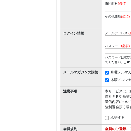
市区町村
(必須)
その他住所
(必須)
ログイン情報
メールアドレス
(
パスワード
(必須)
パスワードは8文
てください。_-#
メールマガジンの購読
月曜メルマ
木曜メルマ
注意事項
本サービスは、
自社ＰＲや商材
送信内容につい
強制退会頂く場
承諾する
会員規約
会員のご登録、