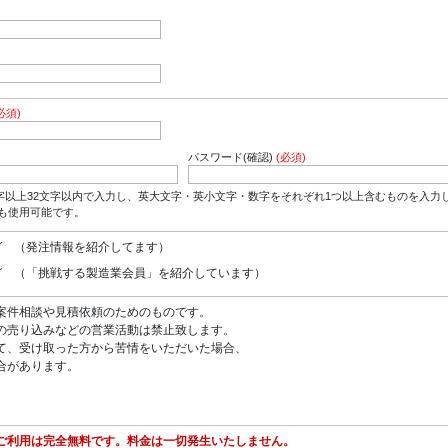
必須)
パスワード(確認)
(必須)
字以上32文字以内で入力し、英大文字・英小文字・数字をそれぞれ1つ以上含むものを入力
*も使用可能です。
ガ （発注情報を紹介してます）
ガ （「挑戦する製造業会員」を紹介しています）
案件相談や見積依頼のためのものです。
の売り込みなどの営業活動は禁止致します。
て、受け取った方から苦情をいただいた場合、
合があります。
ご利用は完全無料です。料金は一切発生いたしません。