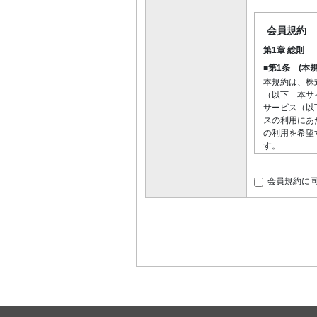
会員規約
第1章 総則
■第1条 (本
本規約は、株
（以下「本サ
サービス（以
スの利用にあ
の利用を希望
す。
■第2条 （
当社は、
会員規約に
員の一般
情に照ら
は、本規
本サイト
を利用し
当社は、
第2章 サービ
■第3条 (サ
本サービ