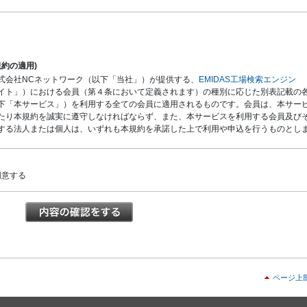
規約の適用)
式会社NCネットワーク（以下「当社」）が提供する、
EMIDAS工場検索エンジン
イト」）における会員（第４条において定義されます）の種別に応じた別表記載の
下「本サービス」）を利用する全ての会員に適用されるものです。会員は、本サー
たり本規約を誠実に遵守しなければならず、また、本サービスを利用する会員及び
する法人または個人は、いずれも本規約を承諾した上で利用や申込を行うものとし
規約の変更等）
状況の変化その他の相当の事由があると認められる場合において、本規約の変更が
同意する
の利益に適合するとき、またはその変更が本規約の目的に反せず、かつ変更に係る
して合理的なものであるときには、本規約を任意に変更することができます。当社
約を変更する場合、原則として、本規約を変更する旨、変更内容及び効力発生時期
で通知または公表する方法により会員に周知し、会員が本規約の変更後に本サービ
たことをもって、変更後の利用条件に同意したものとみなします。
本規約の変更により会員に生じる損害等についていかなる責任も負いません。
ス
ページ上
ービス内容)
スは、会員の氏名もしくは会社名または会社情報等を登録し、当社がインターネッ