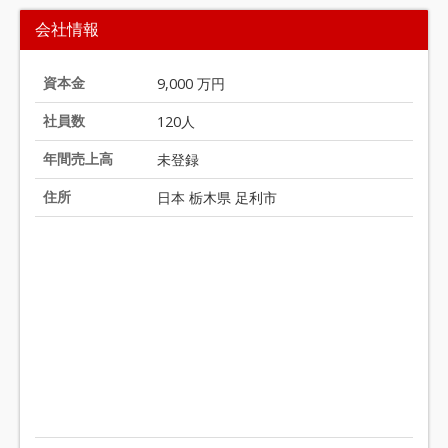
t
会社情報
e
m
1
資本金
9,000 万円
o
社員数
120人
f
2
年間売上高
未登録
0
住所
日本 栃木県 足利市