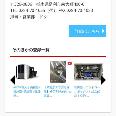
〒326-0836 栃木県足利市南大町400-6
TEL 0284-70-1055（代） FAX 0284-70-1053
担当：営業部 ドク
詳細はこちら
そのほかの登録一覧
a800Z導入｜高精度×
【精密加工で安定稼
制御盤（コントロー
鏡面仕上R
短納期×多品種で生産
働】a800Zを駆使した
ルボックス）組立配
度±0.05
効...
高真...
線｜OEM...
I