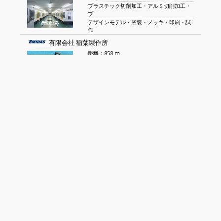
プラスチック切削加工・アルミ切削加工・
プ
デザインモデル・塗装・メッキ・印刷・試
作
有限会社 稲葉製作所
距離：858 m
各種スプリング
OA機器用スパイラル
株式会社 ユニテック・アルファ
距離：961 m
産業用機械の設計・製作
電気制御
株式会社 キクチ
距離：1 km
精密板金・ステンレス加工
アルミ溶接・ステンレス溶接・スポット溶
接
株式会社 SOGA
距離：1.1 km