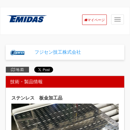
マイページ
フジセン技工株式会社
地 図
技術・製品情報
ステンレス 板金加工品