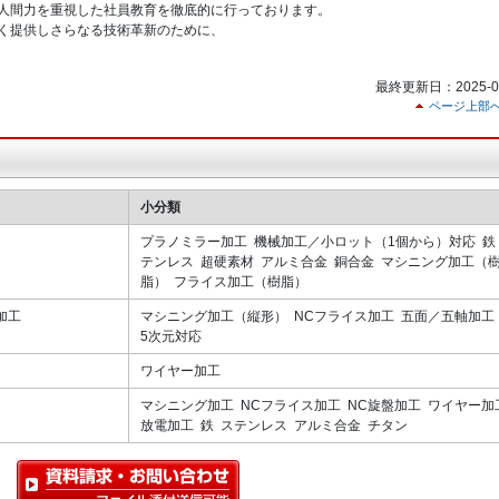
人間力を重視した社員教育を徹底的に行っております。
く提供しさらなる技術革新のために、
最終更新日：2025-01
ページ上部
小分類
プラノミラー加工 機械加工／小ロット（1個から）対応 鉄
テンレス 超硬素材 アルミ合金 銅合金 マシニング加工（
脂） フライス加工（樹脂）
加工
マシニング加工（縦形） NCフライス加工 五面／五軸加工 
5次元対応
ワイヤー加工
マシニング加工 NCフライス加工 NC旋盤加工 ワイヤー加
放電加工 鉄 ステンレス アルミ合金 チタン