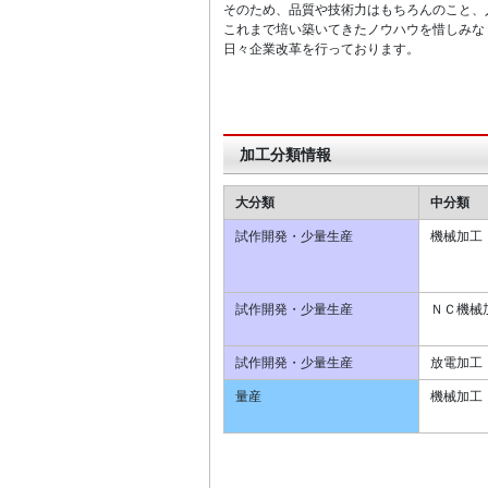
そのため、品質や技術力はもちろんのこと、
これまで培い築いてきたノウハウを惜しみな
日々企業改革を行っております。
加工分類情報
大分類
中分類
試作開発・少量生産
機械加工
試作開発・少量生産
ＮＣ機械
試作開発・少量生産
放電加工
量産
機械加工