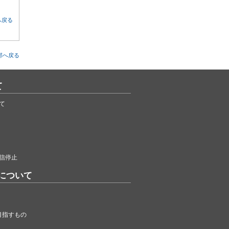
へ戻る
部へ戻る
て
て
信停止
について
目指すもの