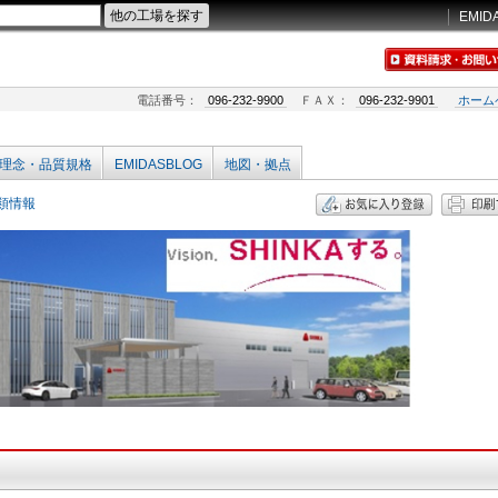
EMID
電話番号：
096-232-9900
ＦＡＸ：
096-232-9901
ホーム
理念・品質規格
EMIDASBLOG
地図・拠点
類情報