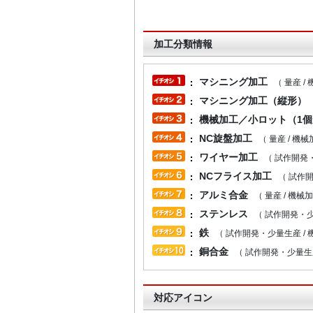
加工分類情報
マシニング加工
（ 量産 /
マシニング加工（縦形）
機械加工／小ロット（1
NC旋盤加工
（ 量産 / 機械
ワイヤー加工
（ 試作開発・
NCフライス加工
（ 試作開
アルミ合金
（ 量産 / 機械
ステンレス
（ 試作開発・少
鉄
（ 試作開発・少量生産 / 
銅合金
（ 試作開発・少量生産
対応アイコン