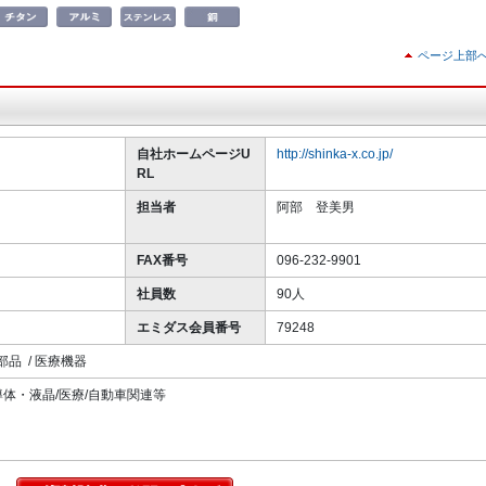
ページ上部
自社ホームページU
http://shinka-x.co.jp/
RL
担当者
阿部 登美男
FAX番号
096-232-9901
社員数
90人
エミダス会員番号
79248
部品 / 医療機器
体・液晶/医療/自動車関連等