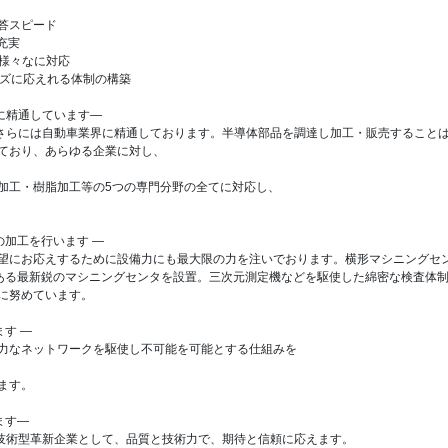
回答スピード
充実
 様々なに対応
ーズに応えれる体制の構築
界に精通しています―
、さらには自動車業界に精通しております。半導体部品を調達し加工・販売すること
ており、あらゆる企業に対し、
加工・樹脂加工等の5つの専門分野の全てに対応し、
の加工を行います ―
望にお応えするために設備力にも最大限の力を注いでおります。横形マシニングセ
色ある最新鋭のマシニングセンタを設置。三次元測定機などを駆使した綿密な検査体
に努めています。
ます ―
力なネットワークを駆使し不可能を可能とする仕組みを
ます。
ます―
る技術型革新企業として、品質と技術力で、期待と信頼に応えます。