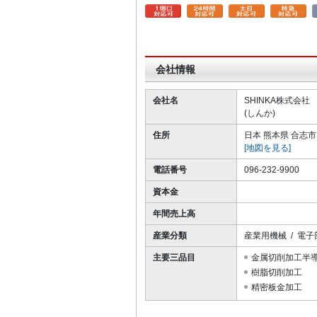
会社情報
会社名
SHINKA株式会社
(しんか)
住所
日本 熊本県 合志市
[地図を見る]
電話番号
096-232-9900
資本金
年間売上高
産業分類
産業用機械 / 電子
主要三品目
金属切削加工半導
樹脂切削加工
精密板金加工