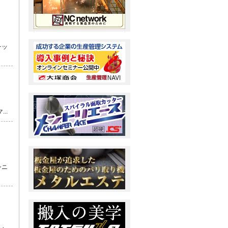
チッ
..
シニ