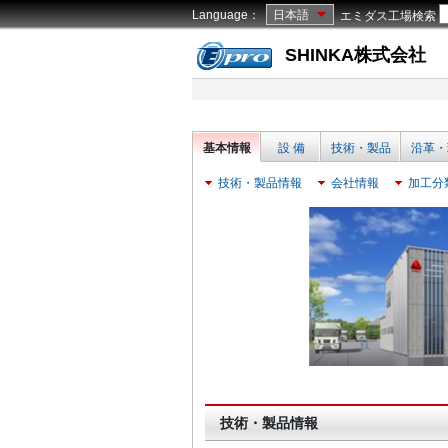
Language：
日本語
エミダス工場検索
SHINKA株式会社
基本情報
設 備
技術・製品
沿革・
技術・製品情報
会社情報
加工分
技術・製品情報