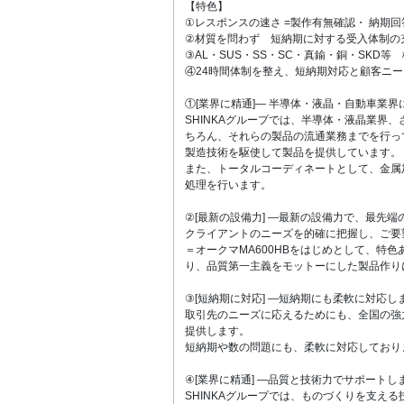
【特色】
①レスポンスの速さ =製作有無確認・ 納期
②材質を問わず 短納期に対する受入体制の
③AL・SUS・SS・SC・真鍮・銅・SKD等
④24時間体制を整え、短納期対応と顧客ニ
①[業界に精通]― 半導体・液晶・自動車業
SHINKAグループでは、半導体・液晶業界
ちろん、それらの製品の流通業務までを行っ
製造技術を駆使して製品を提供しています。
また、トータルコーディネートとして、金属
処理を行います。
②[最新の設備力] ―最新の設備力で、最先端
クライアントのニーズを的確に把握し、ご要
＝オークマMA600HBをはじめとして、特
り、品質第一主義をモットーにした製品作り
③[短納期に対応] ―短納期にも柔軟に対応し
取引先のニーズに応えるためにも、全国の強
提供します。
短納期や数の問題にも、柔軟に対応しており
④[業界に精通] ―品質と技術力でサポートし
SHINKAグループでは、ものづくりを支え