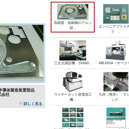
高精度・短納期のアルミ
エンジニアプラス
部...
ク ...
三次元測定機 SVA80...
MB-66VA（オークマ.
 半導体製造装置部品
式会社
ワイヤーカット放電加工
九州（熊本） マ
機...
ング...
詳しく見る