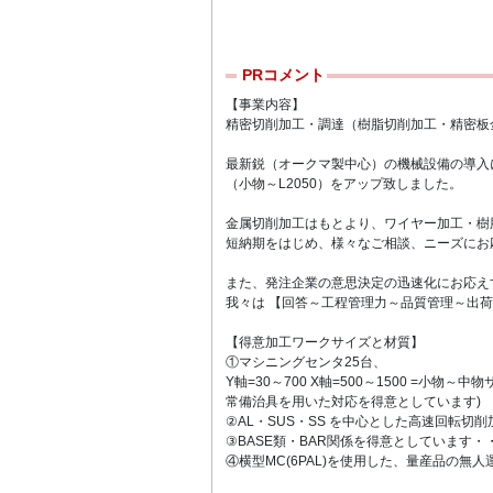
PRコメント
【事業内容】
精密切削加工・調達（樹脂切削加工・精密板
最新鋭（オークマ製中心）の機械設備の導入
（小物～L2050）をアップ致しました。
金属切削加工はもとより、ワイヤー加工・樹
短納期をはじめ、様々なご相談、ニーズにお
また、発注企業の意思決定の迅速化にお応え
我々は 【回答～工程管理力～品質管理～出荷
【得意加工ワークサイズと材質】
①マシニングセンタ25台、
Y軸=30～700 X軸=500～1500 =小物
常備治具を用いた対応を得意としています)
②AL・SUS・SS を中心とした高速回転切削
③BASE類・BAR関係を得意としています・
④横型MC(6PAL)を使用した、量産品の無