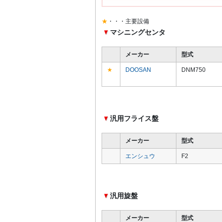
★
・・・主要設備
マシニングセンタ
メーカー
型式
★
DOOSAN
DNM750
汎用フライス盤
メーカー
型式
エンシュウ
F2
汎用旋盤
メーカー
型式