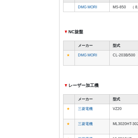
DMG MORI
MS-850 （ 
NC旋盤
メーカー
型式
★
DMG MORI
CL-203B/500
レーザー加工機
メーカー
型式
★
三菱電機
VZ20
★
三菱電機
ML3020HT-30