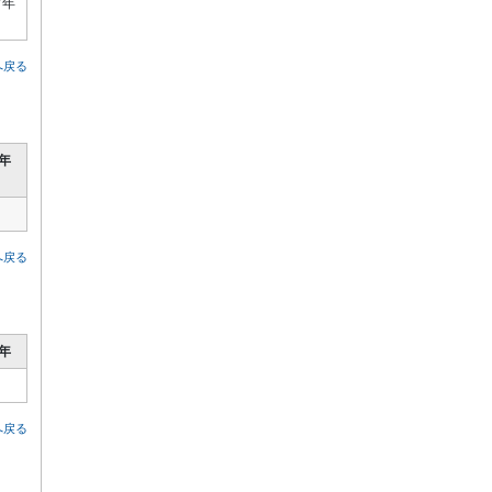
7年
へ戻る
年
へ戻る
年
へ戻る