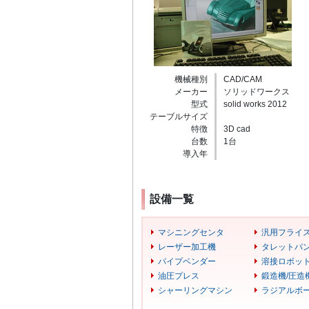
機械種別
CAD/CAM
メーカー
ソリッドワークス
型式
solid works 2012
テーブルサイズ
特徴
3D cad
台数
1台
導入年
設備一覧
マシニングセンタ
汎用フライ
レーザー加工機
タレットパ
パイプベンダー
溶接ロボッ
油圧プレス
鍛造機/圧造
シャーリングマシン
ラジアルボ