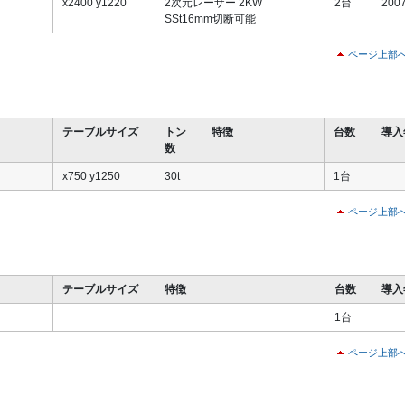
x2400 y1220
2次元レーザー 2KW
2台
200
SSt16mm切断可能
ページ上部
テーブルサイズ
トン
特徴
台数
導入
数
x750 y1250
30t
1台
ページ上部
テーブルサイズ
特徴
台数
導入
1台
ページ上部