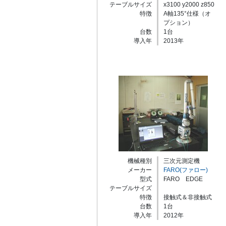
テーブルサイズ
x3100 y2000 z850
特徴
A軸135°仕様（オ
プション）
台数
1台
導入年
2013年
機械種別
三次元測定機
メーカー
FARO(ファロー)
型式
FARO EDGE
テーブルサイズ
特徴
接触式＆非接触式
台数
1台
導入年
2012年