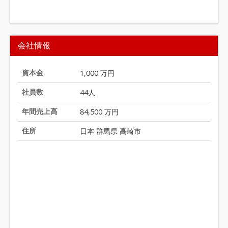
I
t
会社情報
e
m
1
資本金
1,000 万円
o
社員数
44人
f
2
年間売上高
84,500 万円
0
住所
日本 群馬県 高崎市