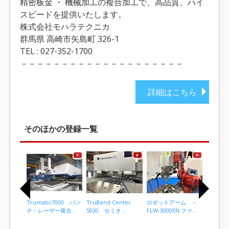
精密板金 ・ 機械加工の複合加工で、高品質、ハイ
スピードを提供いたします。
株式会社モハラテクニカ
群馬県 高崎市矢島町 326-1
TEL : 027-352-1700
－－－－－－－－－－－－－－－－－－－－
詳細はこちら
そのほかの登録一覧
Trumatic7000 パン
TruBend Center
ロボットアーム －
板金加工
チ・レーザー複合...
5030 セミオ...
FLW-3000EN ファ...
を合わせ
ステンレス