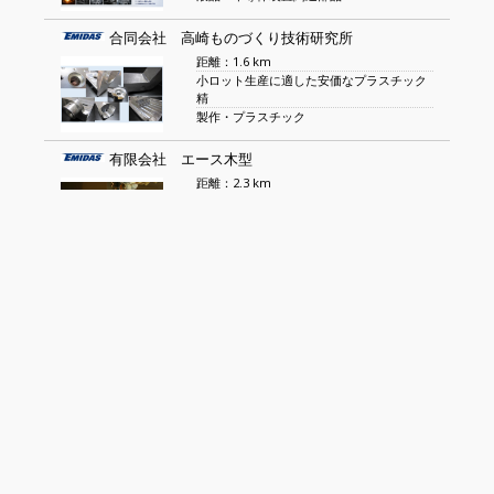
合同会社 高崎ものづくり技術研究所
距離：1.6 km
小ロット生産に適した安価なプラスチック
精
製作・プラスチック
有限会社 エース木型
距離：2.3 km
鋳造用木型設計・製作
3Dデジタル測定
桑子産業 株式会社
距離：3.2 km
非鉄金属
電線
株式会社 島田製作所
距離：3.8 km
金属深絞り加工