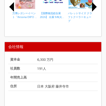
万博レガシーイベン
【国際物流総合展
パレットサイズ クラ
電源いら
ト「Resona EXPO ...
2026】 出展 9/8(火...
フトクーラーキュー
対策 段
ブ
ックス
I
t
会社情報
e
m
1
資本金
6,300 万円
o
社員数
191人
f
2
年間売上高
0
住所
日本 大阪府 藤井寺市