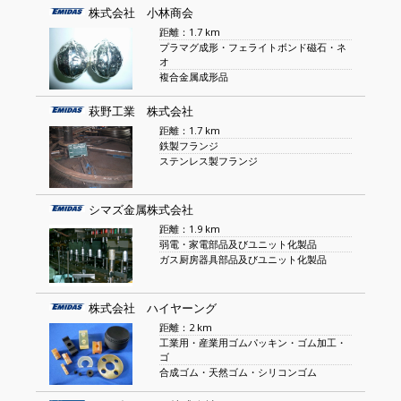
株式会社 小林商会
距離：1.7 km
プラマグ成形・フェライトボンド磁石・ネ
オ
複合金属成形品
萩野工業 株式会社
距離：1.7 km
鉄製フランジ
ステンレス製フランジ
シマズ金属株式会社
距離：1.9 km
弱電・家電部品及びユニット化製品
ガス厨房器具部品及びユニット化製品
株式会社 ハイヤーング
距離：2 km
工業用・産業用ゴムパッキン・ゴム加工・
ゴ
合成ゴム・天然ゴム・シリコンゴム