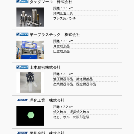
タケダツール 株式会社
距離：2.1 km
冷間圧造工具
プレス用パンチ
第一プラスチック 株式会社
距離：2.1 km
真空成形品
圧空成形品
山本精密株式会社
距離：2.1 km
油圧機器部品、搬送機部品
産業機器部品、医療機器部品
理化工業 株式会社
距離：2.2 km
焼入焼戻、浸炭焼入焼戻
ねじ、ボルトの頭部塗装
平和金型 株式会社