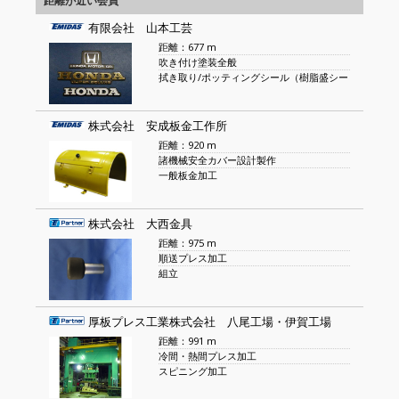
距離が近い会員
有限会社 山本工芸
距離：677 m
吹き付け塗装全般
拭き取り/ポッティングシール（樹脂盛シー
株式会社 安成板金工作所
距離：920 m
諸機械安全カバー設計製作
一般板金加工
株式会社 大西金具
距離：975 m
順送プレス加工
組立
厚板プレス工業株式会社 八尾工場・伊賀工場
距離：991 m
冷間・熱間プレス加工
スピニング加工