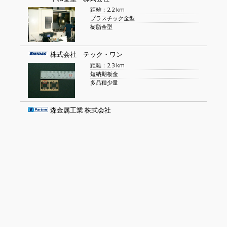
距離：2.2 km
プラスチック金型
樹脂金型
株式会社 テック・ワン
距離：2.3 km
短納期板金
多品種少量
森金属工業 株式会社
距離：2.3 km
小物絞り加工
小物順送プレス加工
有限会社イー・エス製作所
距離：2.4 km
ワイヤーハーネス加工
電線加工品、ケーブル加工品