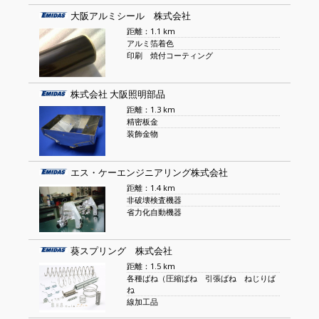
大阪アルミシール 株式会社
距離：1.1 km
アルミ箔着色
印刷 焼付コーティング
株式会社 大阪照明部品
距離：1.3 km
精密板金
装飾金物
エス・ケーエンジニアリング株式会社
距離：1.4 km
非破壊検査機器
省力化自動機器
葵スプリング 株式会社
距離：1.5 km
各種ばね（圧縮ばね 引張ばね ねじりば
ね
線加工品