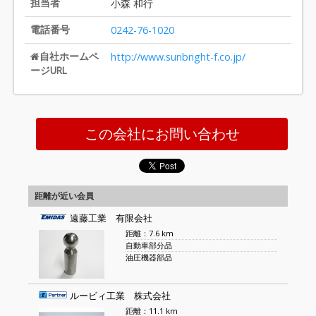
担当者
小森 和行
電話番号
0242-76-1020
自社ホームペ
http://www.sunbright-f.co.jp/
ージURL
この会社にお問い合わせ
距離が近い会員
遠藤工業 有限会社
距離：7.6 km
自動車部分品
油圧機器部品
ルービィ工業 株式会社
距離：11.1 km