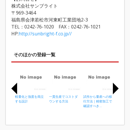
株式会社サンブライト
〒969-3464
福島県会津若松市河東町工業団地2-3
TEL：0242-76-1020 FAX：0242-76-1021
HP:
http://sunbright-f.co.jp//
そのほかの登録一覧
軽量化と強度を両立
一貫生産でコストダ
試作から量産への移
試作1個
する設計
ウンする方法
行方法｜精密加工で
精密加工
確認すべき...
品の少量.
I