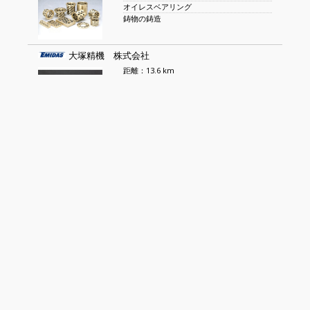
オイレスベアリング
鋳物の鋳造
大塚精機 株式会社
距離：13.6 km
精密部品加工
精密板金加工
有限会社 共和電機製作所
距離：14.9 km
金属プレス金型 設計/製作
金属プレス加工
株式会社メカテック
距離：17.8 km
自動機の設計・製作
FA装置
有限会社 塚原製作所
距離：28.6 km