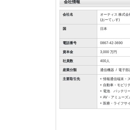
会社情報
f
2
会社名
オーティス 株式会
0
(おーてぃす)
国
日本
電話番号
0867-42-3690
資本金
3,000 万円
社員数
400人
産業分類
通信機器 / 電子部
主要取引先
情報通信端末・
自動車・モビリ
電池 バッテリ
AV・アミューズ
医療・ライフサ