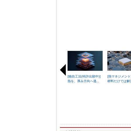
[独自工法(特許出願中)]
[熱マネジメント
熱を、厚み方向へ逃...
材料だけでは解決
I
t
e
m
1
o