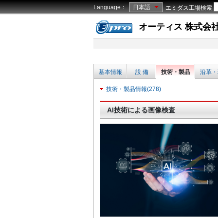
Language：
日本語
エミダス工場検索
オーティス 株式会
基本情報
設 備
技術・製品
沿革・
技術・製品情報(278)
AI技術による画像検査