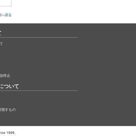
部へ戻る
て
て
信停止
について
目指すもの