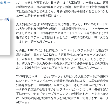
ス）」を略した言葉であり日本語では「人工知能」。一般的には、言
製品 >>
の理解や認識、目の前の事象に対する推論、特に最近では文章や画像
ては動画の生成などのような、知的行動や何かを創造することをコン
ュータに行わせる技術を指します。
人工知能の概念は1940年代には既に存在しており、1956年のダートマ
ス大学で行われた研究会で初めて、計算機科学者ジョン・マッカーシ
により広められ、1960年代にエキスパートシステム（専門家のように
断できるシステム）が開発されましたが、AI技術の開発は一時下火に
りました（第一次AIブーム）。
その後、1980年代からは前述のエキスパートシステムが様々な場面で
用され始め、日本でも1982年に「第五世代コンピュータープロジェク
ト」が発足し、実に570億円もの予算が投じられました。しかしなが
ら、膨大なデータ入力やルール化を人間が行う必要があるなどの課題
あり、1995年頃から徐々に下火となりました（第二次AIブーム）。
2000年代に入り、「ビッグデータ」と呼ばれる大量のデータが利用可
になったこととコンピュータの計算速度の向上により、人工知能自身
知識を獲得する「機械学習」が実用化され、さらに2006年にはコンピ
ータ科学及び認知心理学者のジェフリー・ヒントンにより、機械学習
手法の一つである「ディープラーニング」が開発されたことをきっか
に、AI技術の開発は飛躍的な進歩を遂げ現在に至っております（第三
AIブーム）。