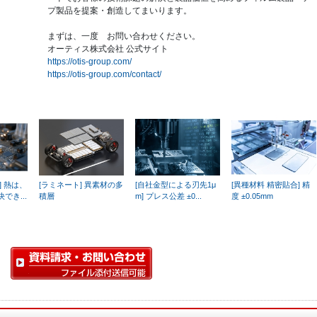
プ製品を提案・創造してまいります。
まずは、一度 お問い合わせください。
オーティス株式会社 公式サイト
https://otis-group.com/
https://otis-group.com/contact/
] 熱は、
[ラミネート] 異素材の多
[自社金型による刃先1μ
[異種材料 精密貼合] 精
でき...
積層
m] プレス公差 ±0...
度 ±0.05mm