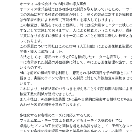
オーティス株式会社でのAI技術の導入事例
オーティス株式会社では多種多様な製品を取り扱っているため、一つ
つの製品に対する検査の自動化が難しく、多くの製品に対する外観検
は作業者の眼による検査（官能検査）を導入しております。
この検査は、製品をそのまま観察し、時には拡大鏡やモニターに映し
すなどして実施しておりますが、人による検査ということもあり、過
品質になりすぎずに歩留まりを一定に保つことが非常に難しい検査と
っております。
この課題について弊社はこのたびAI（人工知能）による画像検査装置
開発・導入に成功しました。
方法としては、専用のカメラとPCを接続したモニターを設置し、モニ
ーに表示された製品の外観画像に対して、AIによる画像処理を施す、
いうものです。
AIには前述の機械学習を利用し、想定されるNG項目を予め画像と共に
習させ、実際のラインで流れてくる製品に対して外観検査を実施させ
います。
これにより、検査結果のバラつきを抑えることや判定時間の削減によ
検査工数の削減が達成できました。
また今後は、AI画像検査装置にNG品を自動的に除去する機構などを組
合わせた装置の開発を進めております。
多様化するお客様のニーズにお応えするため、
フィルム加工・テープ加工を得意とするオーティス株式会社では
卓越したプレス加工技術と期待を超える品質を核として、圧倒的なス
ードでお客様の技術課題の解決と製品価値を高めるフィルム製品・テ