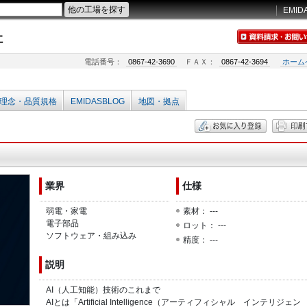
EMID
社
電話番号：
0867-42-3690
ＦＡＸ：
0867-42-3694
ホーム
理念・品質規格
EMIDASBLOG
地図・拠点
業界
仕様
弱電・家電
素材： ---
電子部品
ロット： ---
ソフトウェア・組み込み
精度： ---
説明
AI（人工知能）技術のこれまで
AIとは「Artificial Intelligence（アーティフィシャル インテリジェン