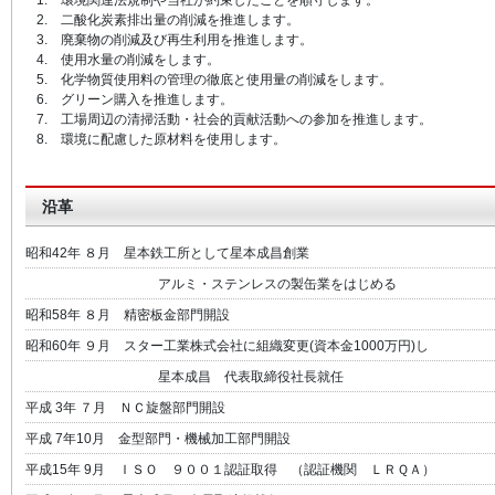
1. 環境関連法規制や当社が約束したことを順守します。
2. 二酸化炭素排出量の削減を推進します。
3. 廃棄物の削減及び再生利用を推進します。
4. 使用水量の削減をします。
5. 化学物質使用料の管理の徹底と使用量の削減をします。
6. グリーン購入を推進します。
7. 工場周辺の清掃活動・社会的貢献活動への参加を推進します。
8. 環境に配慮した原材料を使用します。
沿革
昭和42年 ８月 星本鉄工所として星本成昌創業
アルミ・ステンレスの製缶業をはじめる
昭和58年 ８月 精密板金部門開設
昭和60年 ９月 スター工業株式会社に組織変更(資本金1000万円)し
星本成昌 代表取締役社長就任
平成 3年 ７月 ＮＣ旋盤部門開設
平成 7年10月 金型部門・機械加工部門開設
平成15年 9月 ＩＳＯ ９００１認証取得 （認証機関 ＬＲＱＡ）