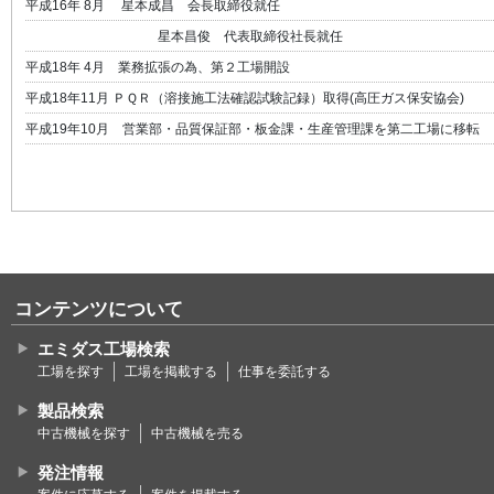
平成16年 8月 星本成昌 会長取締役就任
星本昌俊 代表取締役社長就任
平成18年 4月 業務拡張の為、第２工場開設
平成18年11月 ＰＱＲ（溶接施工法確認試験記録）取得(高圧ガス保安協会)
平成19年10月 営業部・品質保証部・板金課・生産管理課を第二工場に移転
コンテンツについて
エミダス工場検索
工場を探す
工場を掲載する
仕事を委託する
製品検索
中古機械を探す
中古機械を売る
発注情報