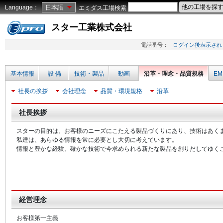
Language：
日本語
エミダス工場検索
スター工業株式会社
電話番号：
ログイン後表示され
基本情報
設 備
技術・製品
動画
沿革・理念・品質規格
EM
社長の挨拶
会社理念
品質・環境規格
沿革
社長挨拶
スターの目的は、お客様のニーズにこたえる製品づくりにあり、技術はあく
私達は、あらゆる情報を常に必要とし大切に考えています。
情報と豊かな経験、確かな技術で今求められる新たな製品を創りだしてゆく
経営理念
お客様第一主義