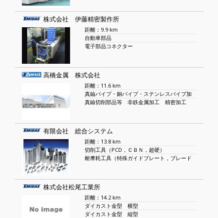
株式会社 伊藤精密製作所
距離：9.9 km
自動車部品
電子部品コネクター
高橋金属 株式会社
距離：11.6 km
真鍮パイプ・銅パイプ・ステンレスパイプ加
真鍮切削部品等 非鉄金属加工 精密加工
有限会社 総合システム
距離：13.8 km
切削工具（PCD，ＣＢＮ，超硬）
耐摩耗工具（特殊ガイドプレート，ブレード
株式会社松尾工業所
距離：14.2 km
ダイカスト金型 横型
ダイカスト金型 縦型