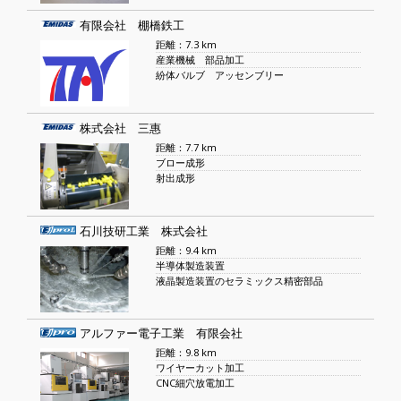
有限会社 棚橋鉄工
距離：7.3 km
産業機械 部品加工
紛体バルブ アッセンブリー
株式会社 三惠
距離：7.7 km
ブロー成形
射出成形
石川技研工業 株式会社
距離：9.4 km
半導体製造装置
液晶製造装置のセラミックス精密部品
アルファー電子工業 有限会社
距離：9.8 km
ワイヤーカット加工
CNC細穴放電加工