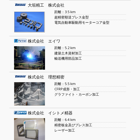
大垣精工 株式会社
距離：3.5 km
超精密順送プレス金型
電気自動車駆動用モーターコア金型
株式会社 エイワ
距離：5.2 km
建築土木資材加工
輸送機用部品加工
株式会社 理想精密
距離：5.5 km
CFRP成形・加工
グラファイト・カーボン加工
株式会社 イシトメ精器
距離：6.4 km
精密板金及びプレス加工
レーザー加工