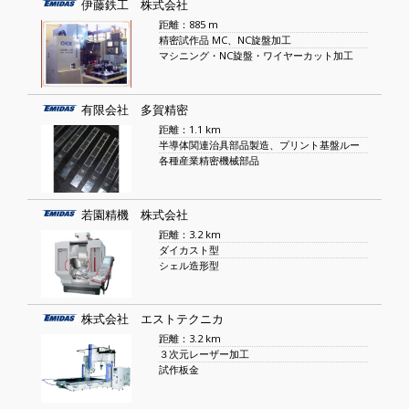
伊藤鉄工 株式会社
距離：885 m
精密試作品 MC、NC旋盤加工
マシニング・NC旋盤・ワイヤーカット加工
有限会社 多賀精密
距離：1.1 km
半導体関連治具部品製造、プリント基盤ルー
各種産業精密機械部品
若園精機 株式会社
距離：3.2 km
ダイカスト型
シェル造形型
株式会社 エストテクニカ
距離：3.2 km
３次元レーザー加工
試作板金