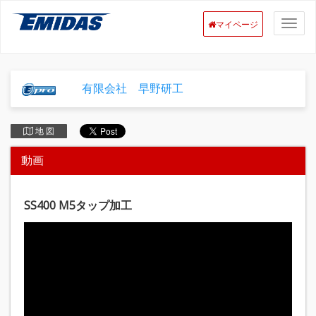
マイページ
有限会社 早野研工
地 図
動画
SS400 M5タップ加工